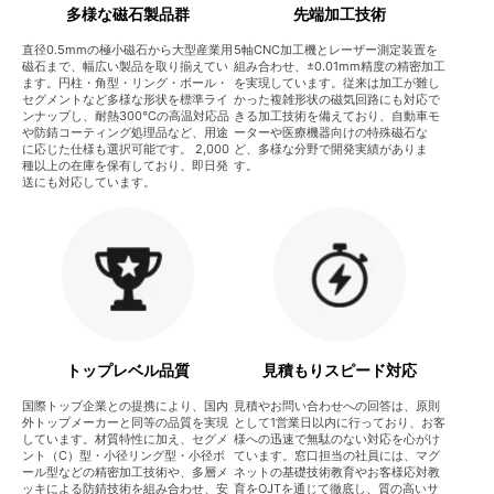
多様な磁石製品群
先端加工技術
直径0.5mmの極小磁石から大型産業用
5軸CNC加工機とレーザー測定装置を
磁石まで、幅広い製品を取り揃えてい
組み合わせ、±0.01mm精度の精密加工
ます。円柱・角型・リング・ボール・
を実現しています。従来は加工が難し
セグメントなど多様な形状を標準ライ
かった複雑形状の磁気回路にも対応で
ンナップし、耐熱300℃の高温対応品
きる加工技術を備えており、自動車モ
や防錆コーティング処理品など、用途
ーターや医療機器向けの特殊磁石な
に応じた仕様も選択可能です。 2,000
ど、多様な分野で開発実績がありま
種以上の在庫を保有しており、即日発
す。
送にも対応しています。
トップレベル品質
見積もりスピード対応
国際トップ企業との提携により、国内
見積やお問い合わせへの回答は、原則
外トップメーカーと同等の品質を実現
として1営業日以内に行っており、お客
しています。材質特性に加え、セグメ
様への迅速で無駄のない対応を心がけ
ント（C）型・小径リング型・小径ボ
ています。窓口担当の社員には、マグ
ール型などの精密加工技術や、多層メ
ネットの基礎技術教育やお客様応対教
ッキによる防錆技術を組み合わせ、安
育をOJTを通じて徹底し、質の高いサ