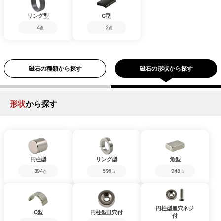
リング型
C型
4
2
点
点
磁石の種類から探す
磁石の形状から探す
形状
から探す
円柱型
リング型
角型
894
599
948
点
点
点
円柱型皿穴ネジ
C型
円柱型皿穴付
付