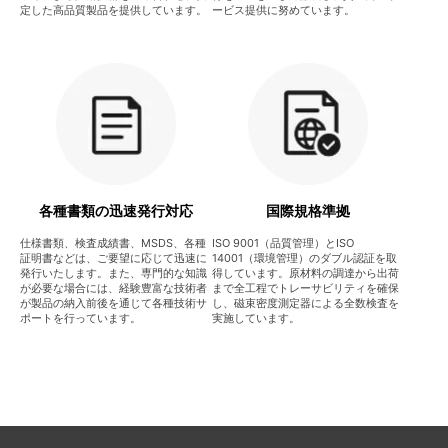
定した高品質製品を提供しています。
ービス提供に努めています。
各種書類の迅速発行対応
国際規格準拠
仕様書類、検査成績書、MSDS、各種
ISO 9001（品質管理）とISO
証明書などは、ご要望に応じて迅速に
14001（環境管理）のダブル認証を取
発行いたします。また、専門的な知識
得しています。原材料の調達から出荷
が必要な場合には、経験豊富な技術者
まで全工程でトレーサビリティを確保
が製品の納入前後を通じて各種技術サ
し、磁束密度測定器による全数検査を
ポートを行っています。
実施しています。