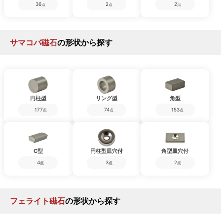
36
2
2
点
点
点
サマコバ磁石
の形状から探す
円柱型
リング型
角型
177
74
153
点
点
点
C型
円柱型皿穴付
角型皿穴付
4
3
2
点
点
点
フェライト磁石
の形状から探す