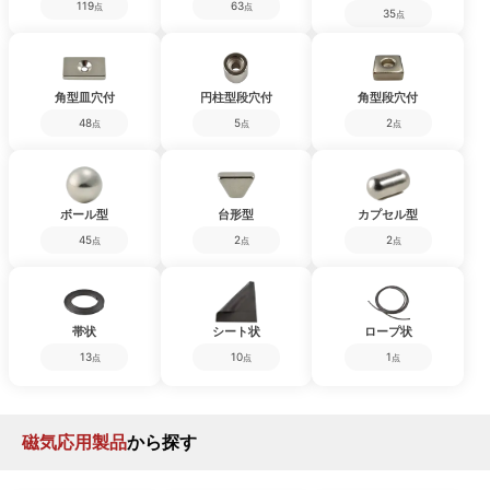
119
63
点
点
35
点
角型皿穴付
円柱型段穴付
角型段穴付
48
5
2
点
点
点
ボール型
台形型
カプセル型
45
2
2
点
点
点
帯状
シート状
ロープ状
13
10
1
点
点
点
磁気応用製品
から探す