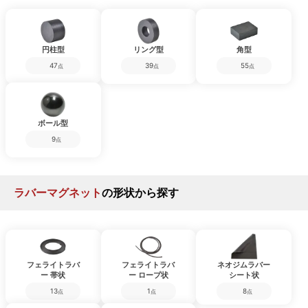
円柱型
リング型
角型
47
39
55
点
点
点
ボール型
9
点
ラバーマグネット
の形状から探す
フェライトラバ
フェライトラバ
ネオジムラバー
ー 帯状
ー ロープ状
シート状
13
1
8
点
点
点