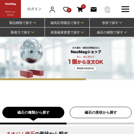
0
ログイン
0
Official
Shop
製品種類で探す
磁気応用製品で探す
形状で探す
吸着力で探す
表面磁束密度で探す
磁石の種類で探す
磁石の種類から探す
磁石の形状から探す
ネオジム磁石
の形状から探す