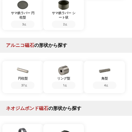
サマ鉄ラバー 円
サマ鉄ラバー シ
柱型
ート状
3
2
点
点
アルニコ磁石
の形状から探す
円柱型
リング型
角型
37
1
4
点
点
点
ネオジムボンド磁石
の形状から探す