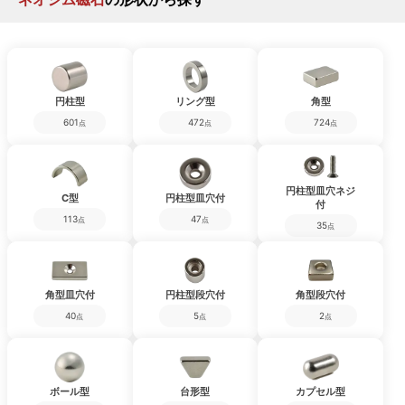
円柱型
リング型
角型
601
472
724
点
点
点
円柱型皿穴ネジ
C型
円柱型皿穴付
付
113
47
点
点
35
点
角型皿穴付
円柱型段穴付
角型段穴付
40
5
2
点
点
点
ボール型
台形型
カプセル型