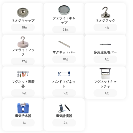
フェライトキャ
ネオジキャップ
ネオジフック
ップ
19
4
点
点
23
点
フェライトフッ
マグネットバー
多用途吸着バー
ク
10
1
点
点
12
点
マグネット吸着
ハンドマグネッ
マグネットキャ
器
ト
ッチャ
5
2
1
点
点
点
磁気活水器
磁気計測器
1
2
点
点