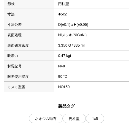
形状
円柱型
寸法
Φ5x2
寸法公差
D(±0.1) x H(±0.05)
表面処理
Niメッキ(NiCuNi)
表面磁束密度
3,350 G / 335 mT
吸着力
0.47 kgf
材質記号
N40
限界使用温度
90 ℃
ミスミ型番
NO159
製品タグ
ネオジム磁石
円柱型
1x5