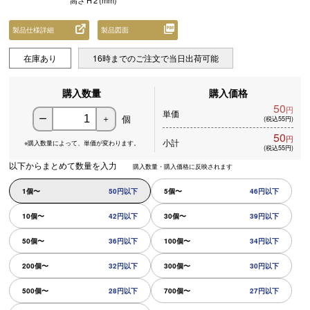
高さ
H
2
(mm)
製品仕様詳細
製品図面
在庫あり
16時までのご注文で当日出荷可能
購入数量
購入価格
50
円
単価
個
ー
＋
(税込55円)
50
円
小計
※購入数量によって、
単価が変わります。
(税込55円)
以下からまとめて数量を入力
購入数量・購入価格に反映されます
1個〜
50円以下
5個〜
46円以下
10個〜
42円以下
30個〜
39円以下
50個〜
36円以下
100個〜
34円以下
200個〜
32円以下
300個〜
30円以下
500個〜
28円以下
700個〜
27円以下