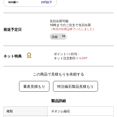
900個〜
25円以下
当日出荷可能
16時までのご注文で当日出荷
発送予定日
（本日の出荷は終了いたしました）
詳細
ポイント
付与・
1％
ネット特典
ネット注文割引
５％OFF
この商品で見積もりを依頼する
量産見積もり
特注磁石製品見積もり
製品詳細
種類
ネオジム磁石