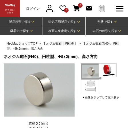
0
ログイン
Official
0
Shop
製品種類で探す
磁気応用製品で探す
形状で探す
吸着力で探す
表面磁束密度で探す
磁石の種類で探す
NeoMagショップTOP
＞
ネオジム磁石【円柱型】
＞
ネオジム磁石(N40)、円柱
型、Φ5x2(mm)、高さ方向
ネオジム磁石(N40)、円柱型、Φ5x2(mm)、高さ方向
▲
画像
をタップして
拡大表示
直径
D
5
(mm)