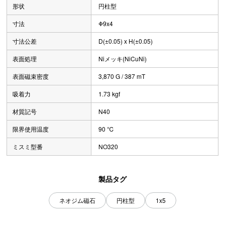
形状
円柱型
寸法
Φ9x4
寸法公差
D(±0.05) x H(±0.05)
表面処理
Niメッキ(NiCuNi)
表面磁束密度
3,870 G / 387 mT
吸着力
1.73 kgf
材質記号
N40
限界使用温度
90 ℃
ミスミ型番
NO320
製品タグ
ネオジム磁石
円柱型
1x5