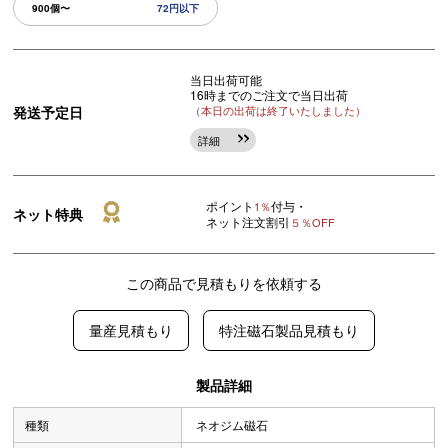
900個〜
72円以下
当日出荷可能
16時までのご注文で当日出荷
発送予定日
（本日の出荷は終了いたしました）
詳細
ポイント
付与・
1％
ネット特典
ネット注文割引
５％OFF
この商品で見積もりを依頼する
量産見積もり
特注磁石製品見積もり
製品詳細
種類
ネオジム磁石