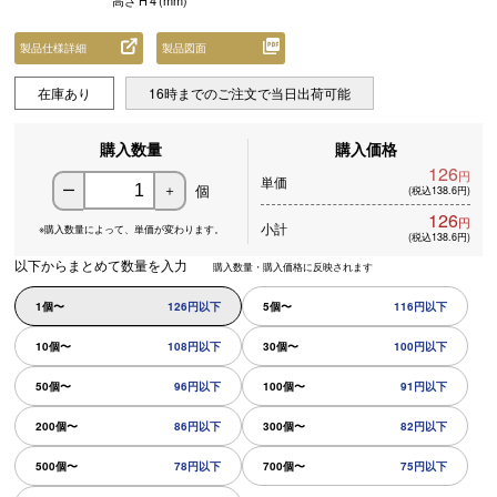
高さ
H
4
(mm)
製品仕様詳細
製品図面
在庫あり
16時までのご注文で当日出荷可能
購入数量
購入価格
126
円
単価
個
ー
＋
(税込138.6円)
126
円
小計
※購入数量によって、
単価が変わります。
(税込138.6円)
以下からまとめて数量を入力
購入数量・購入価格に反映されます
1個〜
126円以下
5個〜
116円以下
10個〜
108円以下
30個〜
100円以下
50個〜
96円以下
100個〜
91円以下
200個〜
86円以下
300個〜
82円以下
500個〜
78円以下
700個〜
75円以下