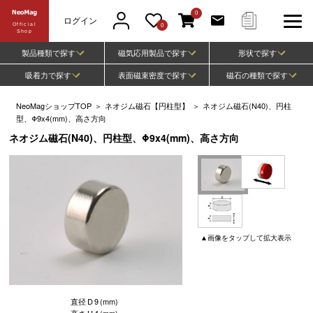
0
ログイン
Official
0
Shop
製品種類で探す
磁気応用製品で探す
形状で探す
吸着力で探す
表面磁束密度で探す
磁石の種類で探す
NeoMagショップTOP
＞
ネオジム磁石【円柱型】
＞
ネオジム磁石(N40)、円柱
型、Φ9x4(mm)、高さ方向
ネオジム磁石(N40)、円柱型、Φ9x4(mm)、高さ方向
▲
画像
をタップして
拡大表示
直径
D
9
(mm)