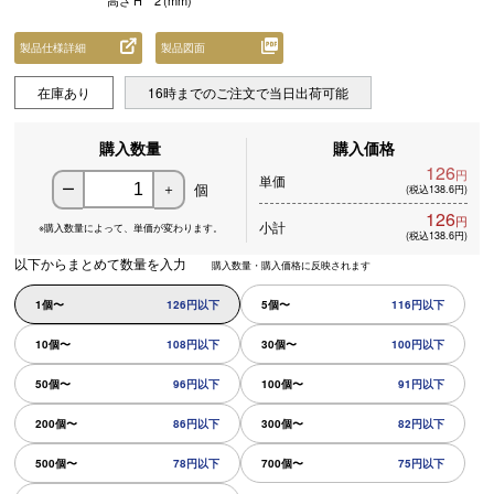
高さ
H
2
(mm)
製品仕様詳細
製品図面
在庫あり
16時までのご注文で当日出荷可能
購入数量
購入価格
126
円
単価
個
ー
＋
(税込138.6円)
126
円
小計
※購入数量によって、
単価が変わります。
(税込138.6円)
以下からまとめて数量を入力
購入数量・購入価格に反映されます
1個〜
126円以下
5個〜
116円以下
10個〜
108円以下
30個〜
100円以下
50個〜
96円以下
100個〜
91円以下
200個〜
86円以下
300個〜
82円以下
500個〜
78円以下
700個〜
75円以下