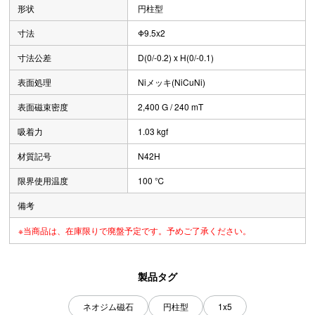
形状
円柱型
寸法
Φ9.5x2
寸法公差
D(0/-0.2) x H(0/-0.1)
表面処理
Niメッキ(NiCuNi)
表面磁束密度
2,400 G / 240 mT
吸着力
1.03 kgf
材質記号
N42H
限界使用温度
100 ℃
備考
※当商品は、在庫限りで廃盤予定です。予めご了承ください。
製品タグ
ネオジム磁石
円柱型
1x5