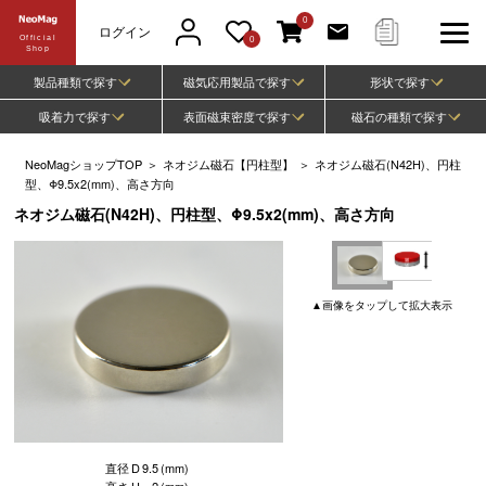
0
ログイン
Official
0
Shop
製品種類で探す
磁気応用製品で探す
形状で探す
吸着力で探す
表面磁束密度で探す
磁石の種類で探す
NeoMagショップTOP
＞
ネオジム磁石【円柱型】
＞
ネオジム磁石(N42H)、円柱
型、Φ9.5x2(mm)、高さ方向
ネオジム磁石(N42H)、円柱型、Φ9.5x2(mm)、高さ方向
▲
画像
をタップして
拡大表示
直径
D
9.5
(mm)