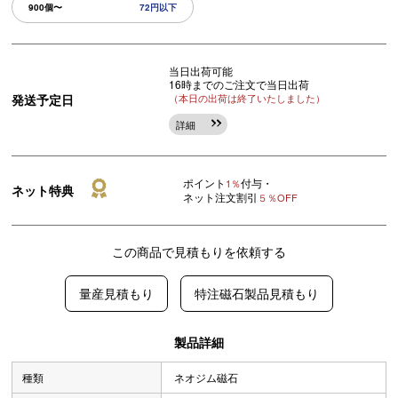
900個〜
72円以下
当日出荷可能
16時までのご注文で当日出荷
発送予定日
（本日の出荷は終了いたしました）
詳細
ポイント
付与・
1％
ネット特典
ネット注文割引
５％OFF
この商品で見積もりを依頼する
量産見積もり
特注磁石製品見積もり
製品詳細
種類
ネオジム磁石