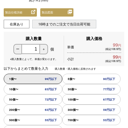
高さ
H
2
(mm)
製品仕様詳細
製品図面
在庫あり
16時までのご注文で当日出荷可能
購入数量
購入価格
99
円
単価
個
ー
＋
(税込108.9円)
99
円
小計
※購入数量によって、
単価が変わります。
(税込108.9円)
以下からまとめて数量を入力
購入数量・購入価格に反映されます
1個〜
99円以下
5個〜
90円以下
10個〜
83円以下
30個〜
77円以下
50個〜
72円以下
100個〜
67円以下
200個〜
63円以下
300個〜
59円以下
500個〜
55円以下
700個〜
53円以下