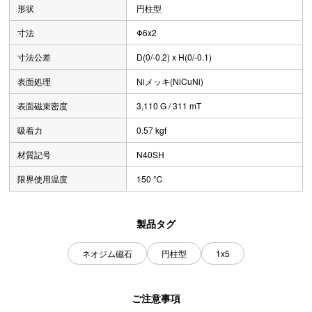
形状
円柱型
寸法
Φ6x2
寸法公差
D(0/-0.2) x H(0/-0.1)
表面処理
Niメッキ(NiCuNi)
表面磁束密度
3,110 G / 311 mT
吸着力
0.57 kgf
材質記号
N40SH
限界使用温度
150 ℃
製品タグ
ネオジム磁石
円柱型
1x5
ご注意事項