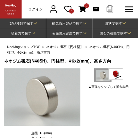
0
ログイン
Official
0
Shop
製品種類で探す
磁気応用製品で探す
形状で探す
吸着力で探す
表面磁束密度で探す
磁石の種類で探す
NeoMagショップTOP
＞
ネオジム磁石【円柱型】
＞
ネオジム磁石(N40SH)、円
柱型、Φ6x2(mm)、高さ方向
ネオジム磁石(N40SH)、円柱型、Φ6x2(mm)、高さ方向
▲
画像
をタップして
拡大表示
直径
D
6
(mm)