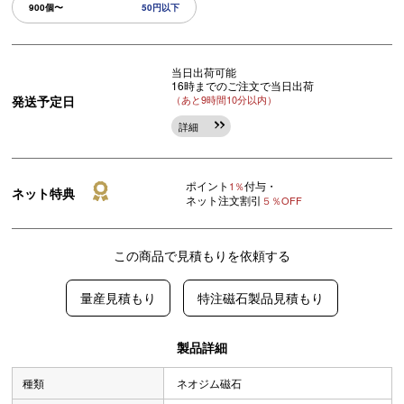
900個〜
50円以下
当日出荷可能
16時までのご注文で当日出荷
発送予定日
（あと9時間10分以内）
詳細
ポイント
付与・
1％
ネット特典
ネット注文割引
５％OFF
この商品で見積もりを依頼する
量産見積もり
特注磁石製品見積もり
製品詳細
種類
ネオジム磁石