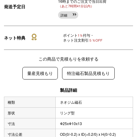
16時までのご注文で当日出荷
発送予定日
（あと7時間41分以内）
詳細
ポイント
付与・
1％
ネット特典
ネット注文割引
５％OFF
この商品で見積もりを依頼する
量産見積もり
特注磁石製品見積もり
製品詳細
種類
ネオジム磁石
形状
リング型
寸法
Φ25xΦ10x13
寸法公差
OD(0/-0.2) x ID(+0.2/0) x H(0/-0.2)