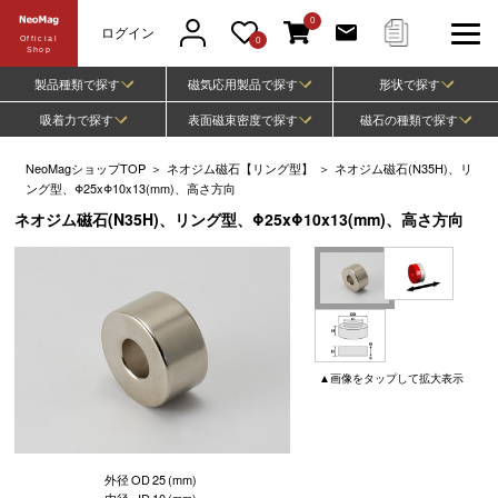
0
ログイン
Official
0
Shop
製品種類で探す
磁気応用製品で探す
形状で探す
吸着力で探す
表面磁束密度で探す
磁石の種類で探す
NeoMagショップTOP
＞
ネオジム磁石【リング型】
＞
ネオジム磁石(N35H)、リ
ング型、Φ25xΦ10x13(mm)、高さ方向
ネオジム磁石(N35H)、リング型、Φ25xΦ10x13(mm)、高さ方向
▲
画像
をタップして
拡大表示
外径
OD
25
(mm)