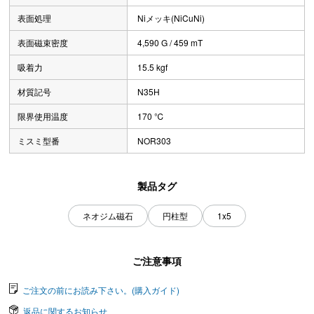
表面処理
Niメッキ(NiCuNi)
表面磁束密度
4,590 G / 459 mT
吸着力
15.5 kgf
材質記号
N35H
限界使用温度
170 ℃
ミスミ型番
NOR303
製品タグ
ネオジム磁石
円柱型
1x5
ご注意事項
ご注文の前にお読み下さい。(購入ガイド)
返品に関するお知らせ