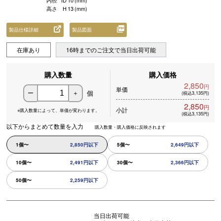
内径
ID
10
(mm)
高さ
H
13
(mm)
製品仕様詳細
製品図面
在庫あり
16時までのご注文で当日出荷可能
購入数量
購入価格
2,850
円
単価
個
ー
＋
(税込3,135円)
2,850
円
小計
※購入数量によって、
単価が変わります。
(税込3,135円)
以下からまとめて数量を入力
購入数量・購入価格に反映されます
1個〜
2,850円以下
5個〜
2,649円以下
10個〜
2,491円以下
30個〜
2,366円以下
50個〜
2,259円以下
当日出荷可能