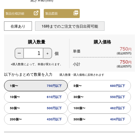
高さ
H
60
(mm)
製品仕様詳細
製品図面
在庫あり
16時までのご注文で当日出荷可能
購入数量
購入価格
750
円
単価
個
ー
＋
(税込825円)
750
円
小計
※購入数量によって、
単価が変わります。
(税込825円)
以下からまとめて数量を入力
購入数量・購入価格に反映されます
1個〜
750円以下
5個〜
680円以下
10個〜
610円以下
30個〜
550円以下
50個〜
500円以下
100個〜
462円以下
200個〜
430円以下
300個〜
404円以下