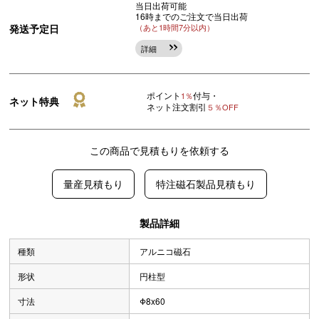
当日出荷可能
16時までのご注文で当日出荷
発送予定日
（あと1時間7分以内）
詳細
ポイント
付与・
1％
ネット特典
ネット注文割引
５％OFF
この商品で見積もりを依頼する
量産見積もり
特注磁石製品見積もり
製品詳細
種類
アルニコ磁石
形状
円柱型
寸法
Φ8x60