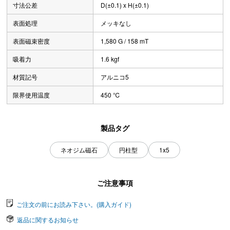
寸法公差
D(±0.1) x H(±0.1)
表面処理
メッキなし
表面磁束密度
1,580 G / 158 mT
吸着力
1.6 kgf
材質記号
アルニコ5
限界使用温度
450 ℃
製品タグ
ネオジム磁石
円柱型
1x5
ご注意事項
ご注文の前にお読み下さい。(購入ガイド)
返品に関するお知らせ