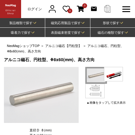
0
ログイン
Official
0
Shop
製品種類で探す
磁気応用製品で探す
形状で探す
吸着力で探す
表面磁束密度で探す
磁石の種類で探す
NeoMagショップTOP
＞
アルニコ磁石【円柱型】
＞
アルニコ磁石、円柱型、
Φ8x60(mm)、高さ方向
アルニコ磁石、円柱型、Φ8x60(mm)、高さ方向
▲
画像
をタップして
拡大表示
直径
D
8
(mm)