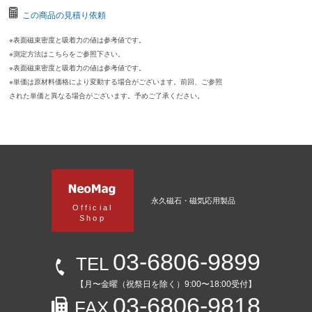
この商品の見積り依頼
※表面磁束密度と吸着力の値は参考値です。
※測定方法はこちらをご参照下さい。
※表面磁束密度と吸着力の値は参考値です。
※単価は原材料価格により変動する場合がございます。前回、ご参照
された単価と異なる場合がございます。予めご了承ください。
永久磁石・磁気応用製品
Official
Shop
03-6806-9899
TEL
【月〜金曜（祝祭日を除く）9:00〜18:00受付】
03-6806-9818
FAX