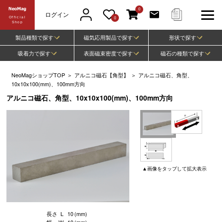
0
ログイン
Official
0
Shop
製品種類で探す
磁気応用製品で探す
形状で探す
吸着力で探す
表面磁束密度で探す
磁石の種類で探す
NeoMagショップTOP
＞
アルニコ磁石【角型】
＞
アルニコ磁石、角型、
10x10x100(mm)、100mm方向
アルニコ磁石、角型、10x10x100(mm)、100mm方向
▲
画像
をタップして
拡大表示
長さ
L
10
(mm)