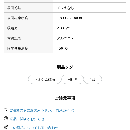
表面処理
メッキなし
表面磁束密度
1,800 G / 180 mT
吸着力
2.88 kgf
材質記号
アルニコ5
限界使用温度
450 ℃
製品タグ
ネオジム磁石
円柱型
1x5
ご注意事項
ご注文の前にお読み下さい。(購入ガイド)
返品に関するお知らせ
この商品についてお問い合わせ