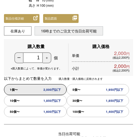
幅
W
10
(mm)
高さ
H
100
(mm)
製品仕様詳細
製品図面
在庫あり
16時までのご注文で当日出荷可能
購入数量
購入価格
2,000
円
単価
個
ー
＋
(税込2,200円)
2,000
円
小計
※購入数量によって、
単価が変わります。
(税込2,200円)
以下からまとめて数量を入力
購入数量・購入価格に反映されます
1個〜
2,000円以下
5個〜
1,950円以下
10個〜
1,850円以下
30個〜
1,850円以下
50個〜
1,600円以下
100個〜
1,400円以下
当日出荷可能