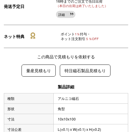
16時までのご注文で当日出荷
発送予定日
（本日の出荷は終了いたしました）
詳細
ポイント
付与・
1％
ネット特典
ネット注文割引
５％OFF
この商品で見積もりを依頼する
量産見積もり
特注磁石製品見積もり
製品詳細
種類
アルニコ磁石
形状
角型
寸法
10x10x100
寸法公差
L(±0.1) x W(±0.1) x H(±0.2)