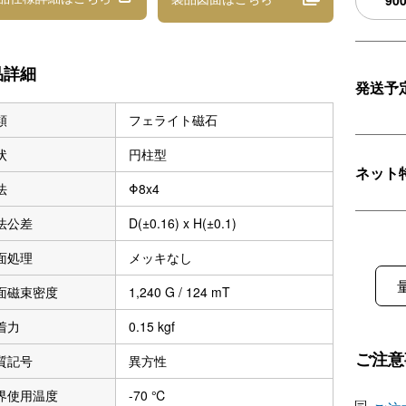
90
品詳細
発送予
類
フェライト磁石
状
円柱型
ネット
法
Φ8x4
法公差
D(±0.16) x H(±0.1)
面処理
メッキなし
面磁束密度
1,240 G / 124 mT
着力
0.15 kgf
ご注意
質記号
異方性
界使用温度
-70 ℃