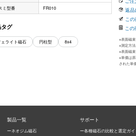
ご注
スミ型番
FR010
返品
この
品タグ
この
※表面磁
フェライト磁石
円柱型
8x4
※測定方
※表面磁
※単価は
された単
製品一覧
サポート
ーネオジム磁石
ー各種磁石の比較と選定ガイ