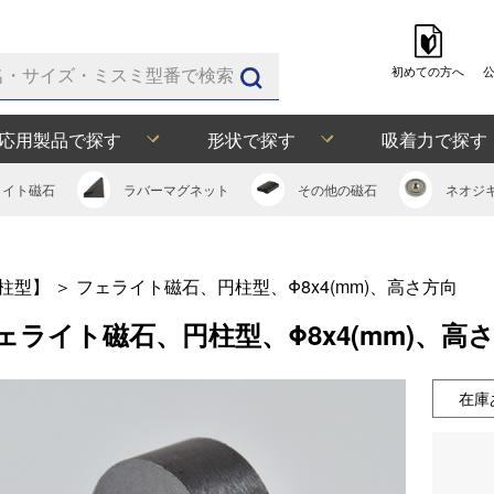
初めての方へ
応用製品で探す
形状で探す
吸着力で探す
ライト
磁石
ラバー
マグネット
その他の
磁石
ネオジ
柱型】
＞
フェライト磁石、円柱型、Φ8x4(mm)、高さ方向
ェライト磁石、円柱型、Φ8x4(mm)、高
在庫