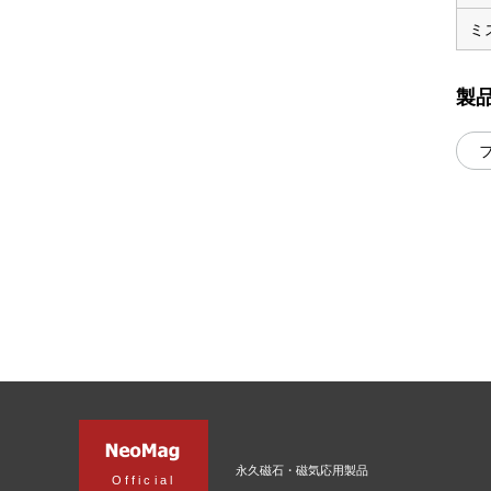
ミ
製
永久磁石・磁気応用製品
Official