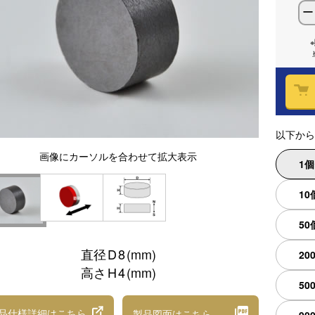
ー
以下から
画像
にカーソルを合わせて
拡大表示
1
10
50
直径
D
8
(mm)
20
高さ
H
4
(mm)
50
品仕様詳細
はこちら
製品図面
はこちら