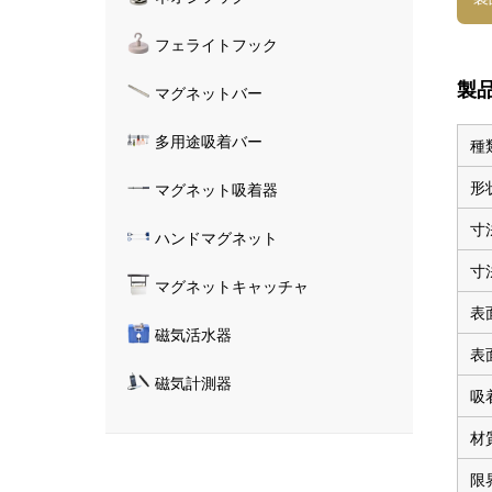
フェライトフック
製
マグネットバー
多用途吸着バー
種
形
マグネット吸着器
寸
ハンドマグネット
寸
マグネットキャッチャ
表
磁気活水器
表
磁気計測器
吸
材
限