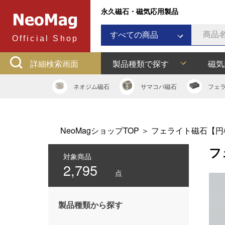
永久磁石・磁気応用製品
すべての商品
Official Shop
ネオジム磁石
詳細検索画面
製品種類で探す
磁気
サマコバ磁石
フェライト磁石
ネオジム
磁石
サマコバ
磁石
フェ
ラバーマグネット
アルニコ磁石
ネオジムボンド磁石
NeoMagショップTOP
＞
フェライト磁石【円
ネオジキャップ
フ
フェライトキャップ
対象商品
2,795
ネオジフック
点
フェライトフック
マグネットバー
製品種類から探す
多用途吸着バー
マグネット吸着器