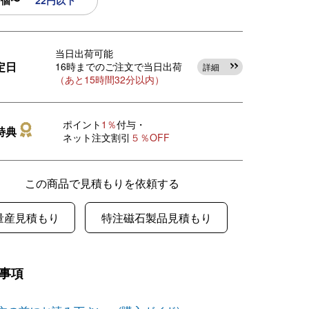
0個〜
22円以下
当日出荷可能
定日
16時までのご注文で当日出荷
詳細
（あと15時間32分以内）
ポイント
1％
付与・
特典
ネット注文割引
５％OFF
この商品で見積もりを依頼する
量産見積もり
特注磁石製品見積もり
事項