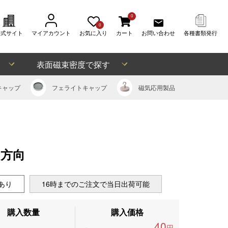
0
0
公式サイト
マイアカウント
お気に入り
カート
お問い合わせ
各種書類発行
表面磁束密度で探す
キャップ
フェライト
キャップ
磁気応用
製品
さ方向
あり
16時までのご注文で当日出荷可能
購入数量
購入価格
40
円