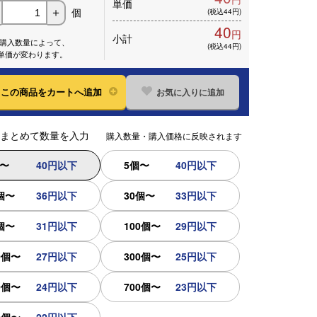
単価
個
＋
(税込44円)
40
円
小計
※購入数量によって、
(税込44円)
単価が変わります。
お気に入りに追加
この
商品をカートへ追加
まとめて数量を入力
購入数量・購入価格に反映されます
個〜
40円以下
5個〜
40円以下
個〜
36円以下
30個〜
33円以下
個〜
31円以下
100個〜
29円以下
0個〜
27円以下
300個〜
25円以下
0個〜
24円以下
700個〜
23円以下