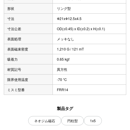
形状
リング型
寸法
Φ21xΦ12.5x4.5
寸法公差
OD(±0.45) x ID(±0.2) x H(±0.1)
表面処理
メッキなし
表面磁束密度
1,210 G / 121 mT
吸着力
0.65 kgf
材質記号
異方性
限界使用温度
-70 ℃
ミスミ型番
FRR14
製品タグ
ネオジム磁石
円柱型
1x5