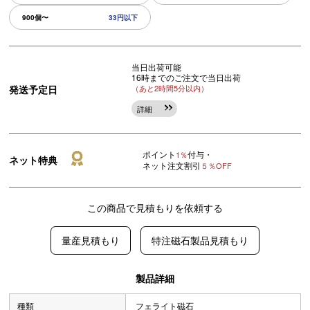
900個〜
33円以下
当日出荷可能
16時までのご注文で当日出荷
発送予定日
（あと2時間5分以内）
詳細
ポイント
付与・
1％
ネット特典
ネット注文割引
５％OFF
この商品で見積もりを依頼する
量産見積もり
特注磁石製品見積もり
製品詳細
種類
フェライト磁石