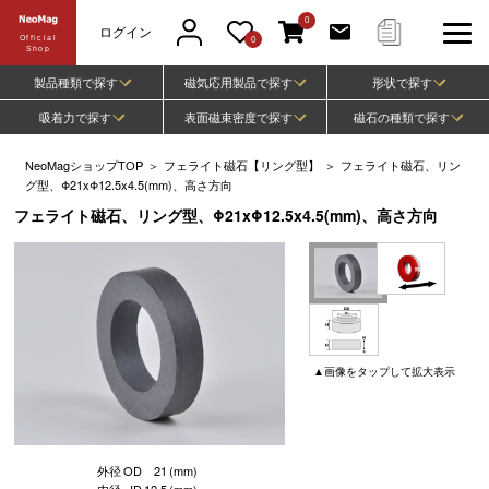
0
ログイン
Official
0
Shop
製品種類で探す
磁気応用製品で探す
形状で探す
吸着力で探す
表面磁束密度で探す
磁石の種類で探す
NeoMagショップTOP
＞
フェライト磁石【リング型】
＞
フェライト磁石、リン
グ型、Φ21xΦ12.5x4.5(mm)、高さ方向
フェライト磁石、リング型、Φ21xΦ12.5x4.5(mm)、高さ方向
▲
画像
をタップして
拡大表示
外径
OD
21
(mm)