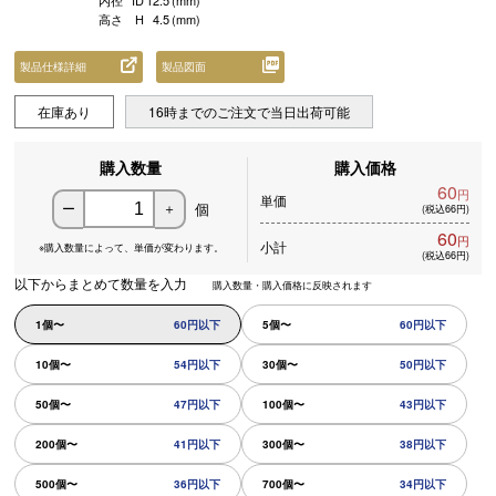
内径
ID
12.5
(mm)
高さ
H
4.5
(mm)
製品仕様詳細
製品図面
在庫あり
16時までのご注文で当日出荷可能
購入数量
購入価格
60
円
単価
個
ー
＋
(税込66円)
60
円
小計
※購入数量によって、
単価が変わります。
(税込66円)
以下からまとめて数量を入力
購入数量・購入価格に反映されます
1個〜
60円以下
5個〜
60円以下
10個〜
54円以下
30個〜
50円以下
50個〜
47円以下
100個〜
43円以下
200個〜
41円以下
300個〜
38円以下
500個〜
36円以下
700個〜
34円以下