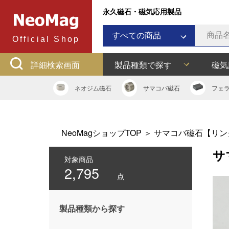
永久磁石・磁気応用製品
すべての商品
Official Shop
ネオジム磁石
詳細検索画面
製品種類で探す
磁気
サマコバ磁石
フェライト磁石
ネオジム
磁石
サマコバ
磁石
フェ
ラバーマグネット
アルニコ磁石
ネオジムボンド磁石
NeoMagショップTOP
＞
サマコバ磁石【リン
ネオジキャップ
サ
フェライトキャップ
対象商品
2,795
ネオジフック
点
フェライトフック
マグネットバー
製品種類から探す
多用途吸着バー
マグネット吸着器