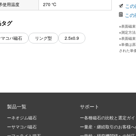
界使用温度
270 ℃
この
この
品タグ
※表面磁
※測定方
サマコバ磁石
リング型
2.5x0.9
※表面磁
※単価は
された単
製品一覧
サポート
ーネオジム磁石
ー各種磁石の比較と選定ガイ
ーサマコバ磁石
ー量産・継続取引のお客様へ
ーフェライト磁石
ー学校・研究機関様への対応