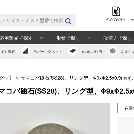
初めての方へ
応用製品で探す
形状で探す
吸着力で探す
ライト
磁石
ラバー
マグネット
その他の
磁石
ネオジ
グ型】
＞
サマコバ磁石(SS28)、リング型、Φ9xΦ2.5x0.9(m
マコバ磁石(SS28)、リング型、Φ9xΦ2.5x
在庫