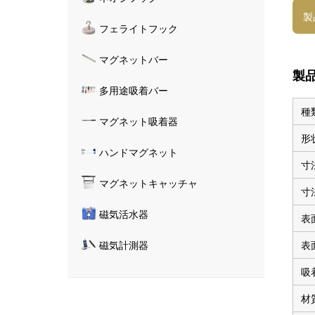
製
フェライトフック
マグネットバー
製
多用途吸着バー
種
マグネット吸着器
形
ハンドマグネット
寸
マグネットキャッチャ
寸
磁気活水器
表
表
磁気計測器
吸
材