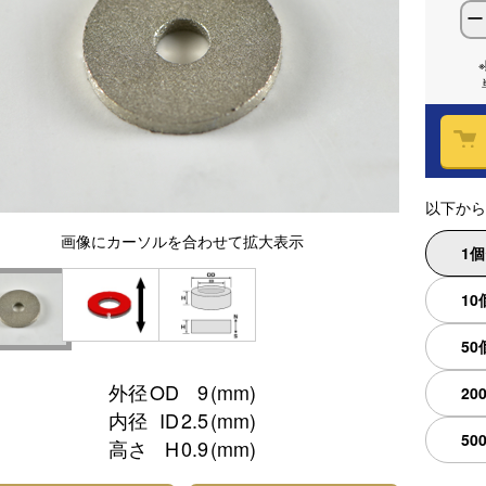
ー
以下から
画像
にカーソルを合わせて
拡大表示
1
10
50
外径
OD
9
(mm)
20
内径
ID
2.5
(mm)
50
高さ
H
0.9
(mm)