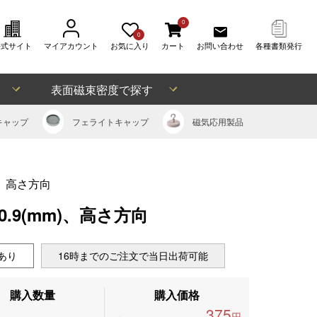
0
0
公式サイト
マイアカウント
お気に入り
カート
お問い合わせ
各種書類発行
表面磁束密度で探す
キャップ
フェライト
キャップ
磁気応用
製品
m)、高さ方向
0.9(mm)、高さ方向
あり
16時までのご注文で当日出荷可能
購入数量
購入価格
375
円