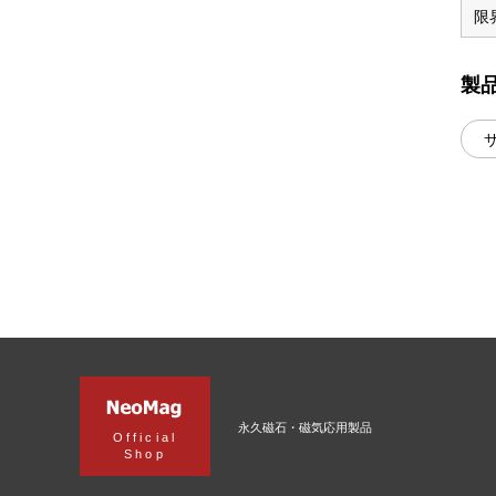
限
製
永久磁石・磁気応用製品
Official
Shop