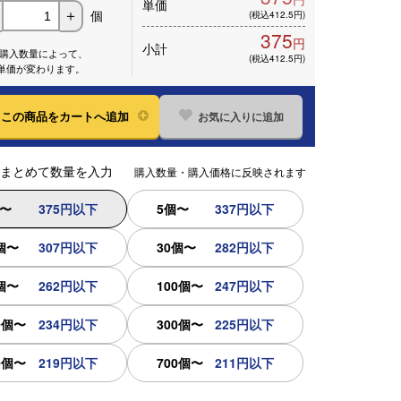
単価
個
＋
(税込412.5円)
375
円
小計
※購入数量によって、
(税込412.5円)
単価が変わります。
お気に入りに追加
この
商品をカートへ追加
まとめて数量を入力
購入数量・購入価格に反映されます
個〜
375円以下
5個〜
337円以下
個〜
307円以下
30個〜
282円以下
個〜
262円以下
100個〜
247円以下
0個〜
234円以下
300個〜
225円以下
0個〜
219円以下
700個〜
211円以下