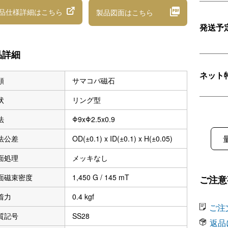
品仕様詳細
はこちら
製品図面
はこちら
発送予
品詳細
ネット
類
サマコバ磁石
状
リング型
法
Φ9xΦ2.5x0.9
法公差
OD(±0.1) x ID(±0.1) x H(±0.05)
面処理
メッキなし
面磁束密度
1,450 G / 145 mT
ご注意
着力
0.4 kgf
ご注
質記号
SS28
返品