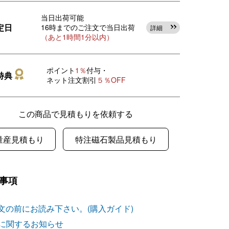
当日出荷可能
定日
16時までのご注文で当日出荷
詳細
（あと1時間1分以内）
ポイント
1％
付与・
特典
ネット注文割引
５％OFF
この商品で見積もりを依頼する
量産見積もり
特注磁石製品見積もり
事項
文の前にお読み下さい。(購入ガイド)
に関するお知らせ