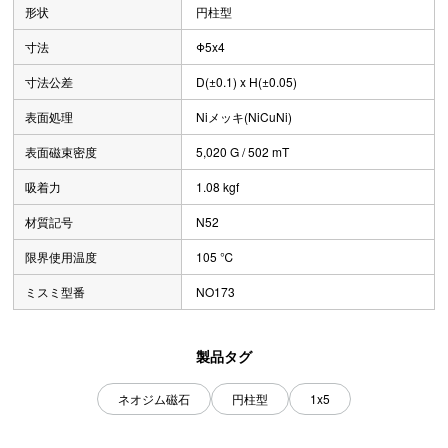
形状
円柱型
寸法
Φ5x4
寸法公差
D(±0.1) x H(±0.05)
表面処理
Niメッキ(NiCuNi)
表面磁束密度
5,020 G / 502 mT
吸着力
1.08 kgf
材質記号
N52
限界使用温度
105 ℃
ミスミ型番
NO173
製品タグ
ネオジム磁石
円柱型
1x5