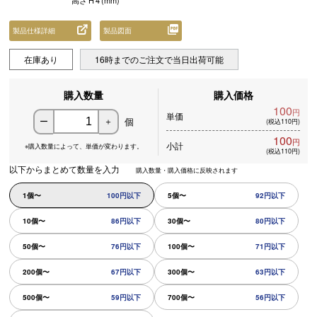
高さ
H
4
(mm)
製品仕様詳細
製品図面
在庫あり
16時までのご注文で当日出荷可能
購入数量
購入価格
100
円
単価
個
ー
＋
(税込110円)
100
円
小計
※購入数量によって、
単価が変わります。
(税込110円)
以下からまとめて数量を入力
購入数量・購入価格に反映されます
1個〜
100円以下
5個〜
92円以下
10個〜
86円以下
30個〜
80円以下
50個〜
76円以下
100個〜
71円以下
200個〜
67円以下
300個〜
63円以下
500個〜
59円以下
700個〜
56円以下