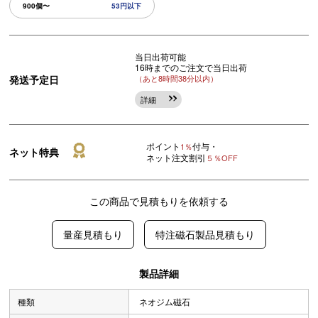
900個〜
53円以下
当日出荷可能
16時までのご注文で当日出荷
発送予定日
（あと8時間38分以内）
詳細
ポイント
付与・
1％
ネット特典
ネット注文割引
５％OFF
この商品で見積もりを依頼する
量産見積もり
特注磁石製品見積もり
製品詳細
種類
ネオジム磁石