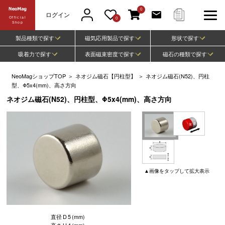
0
ログイン
Official
0
Shop
製品種類で探す
磁気応用製品で探す
形状で探す
吸着力で探す
表面磁束密度で探す
磁石の種類で探す
NeoMagショップTOP
＞
ネオジム磁石【円柱型】
＞
ネオジム磁石(N52)、円柱
型、Φ5x4(mm)、高さ方向
ネオジム磁石(N52)、円柱型、Φ5x4(mm)、高さ方向
▲
画像
をタップして
拡大表示
直径
D
5
(mm)