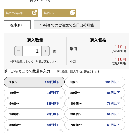
高さ
H
5
(mm)
製品仕様詳細
製品図面
在庫あり
16時までのご注文で当日出荷可能
購入数量
購入価格
110
円
単価
個
ー
＋
(税込121円)
110
円
小計
※購入数量によって、
単価が変わります。
(税込121円)
以下からまとめて数量を入力
購入数量・購入価格に反映されます
1個〜
110円以下
5個〜
102円以下
10個〜
94円以下
30個〜
88円以下
50個〜
83円以下
100個〜
78円以下
200個〜
73円以下
300個〜
69円以下
500個〜
65円以下
700個〜
61円以下