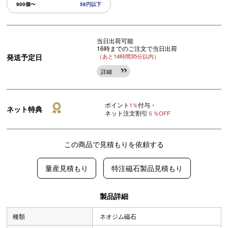
900個〜
58円以下
当日出荷可能
16時までのご注文で当日出荷
発送予定日
（あと14時間35分以内）
詳細
ポイント
付与・
1％
ネット特典
ネット注文割引
５％OFF
この商品で見積もりを依頼する
量産見積もり
特注磁石製品見積もり
製品詳細
種類
ネオジム磁石