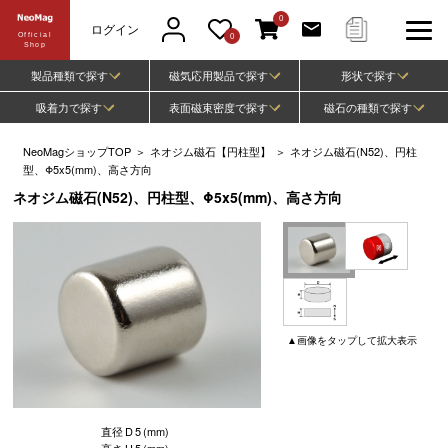
0
ログイン
Official
0
Shop
製品種類で探す
磁気応用製品で探す
形状で探す
吸着力で探す
表面磁束密度で探す
磁石の種類で探す
NeoMagショップTOP
＞
ネオジム磁石【円柱型】
＞
ネオジム磁石(N52)、円柱
型、Φ5x5(mm)、高さ方向
ネオジム磁石(N52)、円柱型、Φ5x5(mm)、高さ方向
▲
画像
をタップして
拡大表示
直径
D
5
(mm)