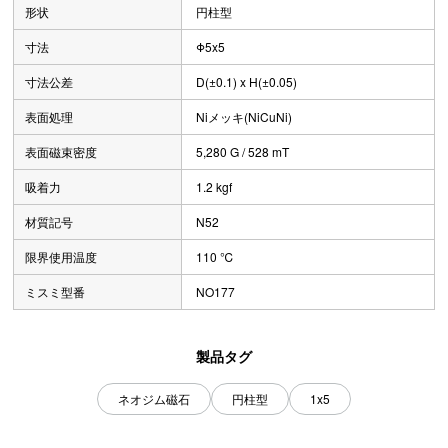
形状
円柱型
寸法
Φ5x5
寸法公差
D(±0.1) x H(±0.05)
表面処理
Niメッキ(NiCuNi)
表面磁束密度
5,280 G / 528 mT
吸着力
1.2 kgf
材質記号
N52
限界使用温度
110 ℃
ミスミ型番
NO177
製品タグ
ネオジム磁石
円柱型
1x5