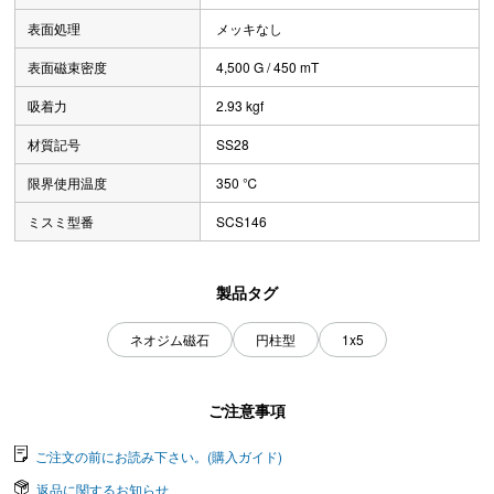
表面処理
メッキなし
表面磁束密度
4,500 G / 450 mT
吸着力
2.93 kgf
材質記号
SS28
限界使用温度
350 ℃
ミスミ型番
SCS146
製品タグ
ネオジム磁石
円柱型
1x5
ご注意事項
ご注文の前にお読み下さい。(購入ガイド)
返品に関するお知らせ