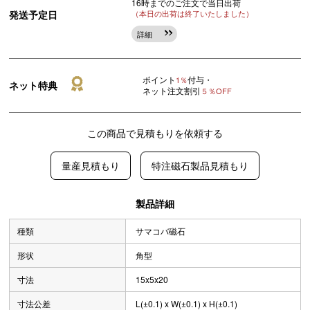
16時までのご注文で当日出荷
発送予定日
（本日の出荷は終了いたしました）
詳細
ポイント
付与・
1％
ネット特典
ネット注文割引
５％OFF
この商品で見積もりを依頼する
量産見積もり
特注磁石製品見積もり
製品詳細
種類
サマコバ磁石
形状
角型
寸法
15x5x20
寸法公差
L(±0.1) x W(±0.1) x H(±0.1)