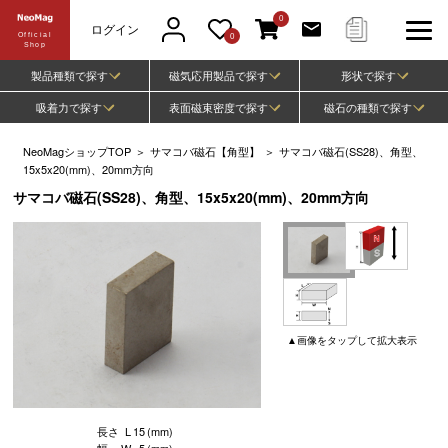
0
ログイン
Official
0
Shop
製品種類で探す
磁気応用製品で探す
形状で探す
吸着力で探す
表面磁束密度で探す
磁石の種類で探す
NeoMagショップTOP
＞
サマコバ磁石【角型】
＞
サマコバ磁石(SS28)、角型、
15x5x20(mm)、20mm方向
サマコバ磁石(SS28)、角型、15x5x20(mm)、20mm方向
▲
画像
をタップして
拡大表示
長さ
L
15
(mm)