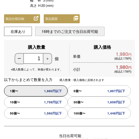
幅
W
5
(mm)
高さ
H
20
(mm)
製品仕様詳細
製品図面
在庫あり
16時までのご注文で当日出荷可能
購入数量
購入価格
1,980
円
単価
個
ー
＋
(税込2,178円)
1,980
円
小計
※購入数量によって、
単価が変わります。
(税込2,178円)
以下からまとめて数量を入力
購入数量・購入価格に反映されます
1個〜
1,980円以下
5個〜
1,867円以下
10個〜
1,758円以下
30個〜
1,659円以下
50個〜
1,560円以下
100個〜
1,449円以下
当日出荷可能