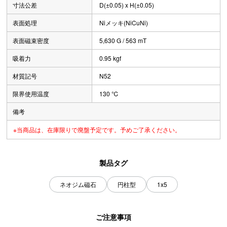
寸法公差
D(±0.05) x H(±0.05)
表面処理
Niメッキ(NiCuNi)
表面磁束密度
5,630 G / 563 mT
吸着力
0.95 kgf
材質記号
N52
限界使用温度
130 ℃
備考
※当商品は、在庫限りで廃盤予定です。予めご了承ください。
製品タグ
ネオジム磁石
円柱型
1x5
ご注意事項