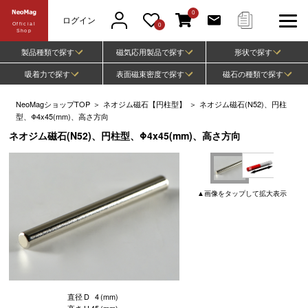
0
ログイン
Official
0
Shop
製品種類で探す
磁気応用製品で探す
形状で探す
吸着力で探す
表面磁束密度で探す
磁石の種類で探す
NeoMagショップTOP
＞
ネオジム磁石【円柱型】
＞
ネオジム磁石(N52)、円柱
型、Φ4x45(mm)、高さ方向
ネオジム磁石(N52)、円柱型、Φ4x45(mm)、高さ方向
▲
画像
をタップして
拡大表示
直径
D
4
(mm)