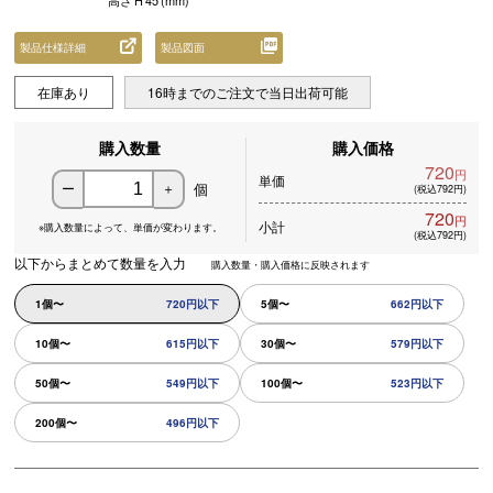
高さ
H
45
(mm)
製品仕様詳細
製品図面
在庫あり
16時までのご注文で当日出荷可能
購入数量
購入価格
720
円
単価
個
ー
＋
(税込792円)
720
円
小計
※購入数量によって、
単価が変わります。
(税込792円)
以下からまとめて数量を入力
購入数量・購入価格に反映されます
1個〜
720円以下
5個〜
662円以下
10個〜
615円以下
30個〜
579円以下
50個〜
549円以下
100個〜
523円以下
200個〜
496円以下