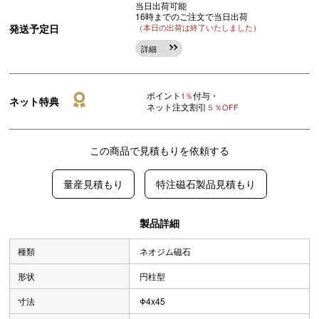
当日出荷可能
16時までのご注文で当日出荷
発送予定日
（本日の出荷は終了いたしました）
詳細
ポイント
付与・
1％
ネット特典
ネット注文割引
５％OFF
この商品で見積もりを依頼する
量産見積もり
特注磁石製品見積もり
製品詳細
種類
ネオジム磁石
形状
円柱型
寸法
Φ4x45