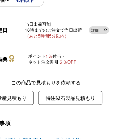
0個〜
45円以下
当日出荷可能
定日
16時までのご注文で当日出荷
詳細
（あと5時間5分以内）
ポイント
1％
付与・
特典
ネット注文割引
５％OFF
この商品で見積もりを依頼する
量産見積もり
特注磁石製品見積もり
事項