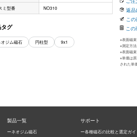
ご注
スミ型番
NO310
返品
この
品タグ
この
※表面磁
ネオジム磁石
円柱型
9x1
※測定方
※表面磁
※単価は
された単
製品一覧
サポート
ーネオジム磁石
ー各種磁石の比較と選定ガイ