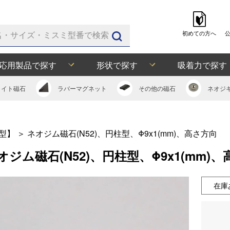
初めての方へ
応用製品で探す
形状で探す
吸着力で探す
ライト
磁石
ラバー
マグネット
その他の
磁石
ネオジ
型】
＞
ネオジム磁石(N52)、円柱型、Φ9x1(mm)、高さ方向
オジム磁石(N52)、円柱型、Φ9x1(mm)
在庫