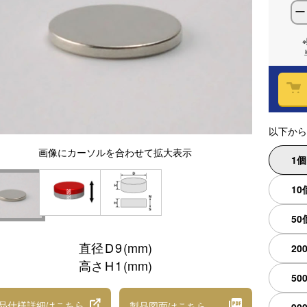
ー
以下から
画像
にカーソルを合わせて
拡大表示
1
10
50
直径
D
9
(mm)
20
高さ
H
1
(mm)
50
品仕様詳細
はこちら
製品図面
はこちら