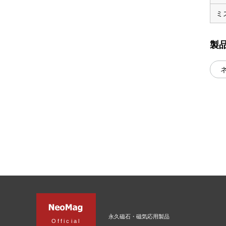
ミ
製
永久磁石・磁気応用製品
Official