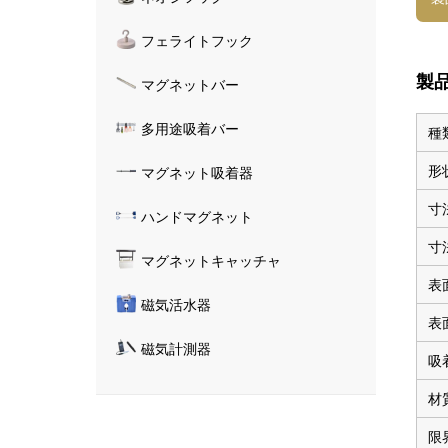
フェライトフック
製
マグネットバー
多用途吸着バー
種
形
マグネット吸着器
寸
ハンドマグネット
寸
マグネットキャッチャ
表
磁気活水器
表
磁気計測器
吸
材
限