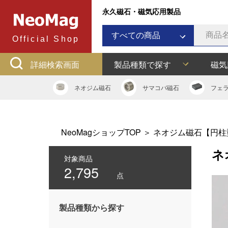
永久磁石・磁気応用製品
すべての商品
Official Shop
ネオジム磁石
詳細検索画面
製品種類で探す
磁気
サマコバ磁石
フェライト磁石
ネオジム
磁石
サマコバ
磁石
フェ
ラバーマグネット
アルニコ磁石
ネオジムボンド磁石
NeoMagショップTOP
＞
ネオジム磁石【円柱
ネオジキャップ
ネ
フェライトキャップ
対象商品
2,795
ネオジフック
点
フェライトフック
マグネットバー
製品種類から探す
多用途吸着バー
マグネット吸着器