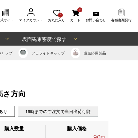
0
0
公式サイト
マイアカウント
お気に入り
カート
お問い合わせ
各種書類発行
表面磁束密度で探す
キャップ
フェライト
キャップ
磁気応用
製品
、高さ方向
あり
16時までのご注文で当日出荷可能
購入数量
購入価格
90
円