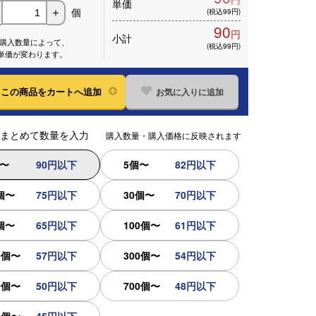
単価
個
＋
(税込99円)
90
円
小計
※購入数量によって、
(税込99円)
単価が変わります。
お気に入りに追加
この
商品をカートへ追加
まとめて数量を入力
購入数量・購入価格に反映されます
個〜
90円以下
5個〜
82円以下
個〜
75円以下
30個〜
70円以下
個〜
65円以下
100個〜
61円以下
0個〜
57円以下
300個〜
54円以下
0個〜
50円以下
700個〜
48円以下