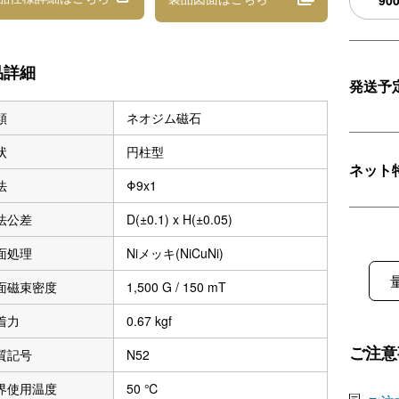
90
品詳細
発送予
類
ネオジム磁石
状
円柱型
ネット
法
Φ9x1
法公差
D(±0.1) x H(±0.05)
面処理
Niメッキ(NiCuNi)
面磁束密度
1,500 G / 150 mT
着力
0.67 kgf
ご注意
質記号
N52
界使用温度
50 ℃