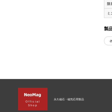
限
ミ
製
永久磁石・磁気応用製品
Official
Shop