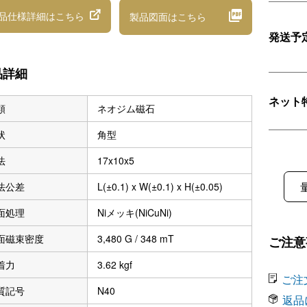
品仕様詳細
はこちら
製品図面
はこちら
発送予
品詳細
ネット
類
ネオジム磁石
状
角型
法
17x10x5
法公差
L(±0.1) x W(±0.1) x H(±0.05)
面処理
Niメッキ(NiCuNi)
面磁束密度
3,480 G / 348 mT
ご注意
着力
3.62 kgf
ご注
質記号
N40
返品