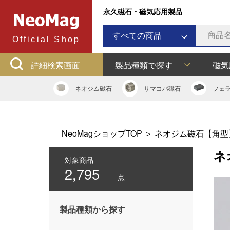
永久磁石・磁気応用製品
すべての商品
Official Shop
ネオジム磁石
詳細検索画面
製品種類で探す
磁気
サマコバ磁石
フェライト磁石
ネオジム
磁石
サマコバ
磁石
フェ
ラバーマグネット
アルニコ磁石
ネオジムボンド磁石
NeoMagショップTOP
＞
ネオジム磁石【角型
ネオジキャップ
ネ
フェライトキャップ
対象商品
2,795
ネオジフック
点
フェライトフック
マグネットバー
製品種類から探す
多用途吸着バー
マグネット吸着器