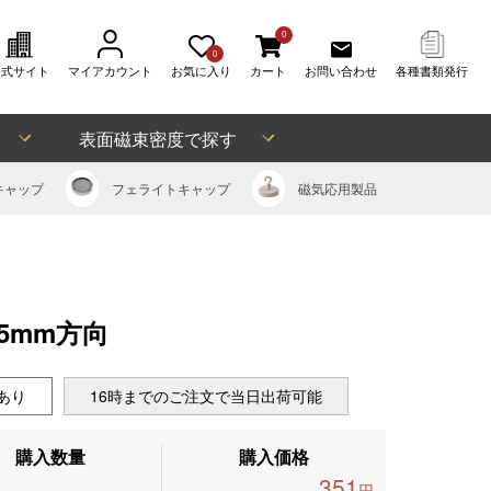
0
0
公式サイト
マイアカウント
お気に入り
カート
お問い合わせ
各種書類発行
表面磁束密度で探す
キャップ
フェライト
キャップ
磁気応用
製品
、5mm方向
あり
16時までのご注文で当日出荷可能
購入数量
購入価格
351
円