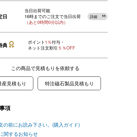
当日出荷可能
定日
16時までのご注文で当日出荷
詳細
（あと0時間0分以内）
ポイント
1％
付与・
特典
ネット注文割引
５％OFF
この商品で見積もりを依頼する
量産見積もり
特注磁石製品見積もり
事項
文の前にお読み下さい。(購入ガイド)
に関するお知らせ