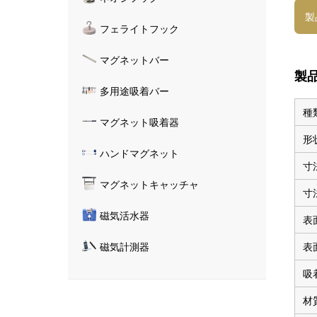
製
フェライトフック
マグネットバー
製
多用途吸着バー
種
マグネット吸着器
形
ハンドマグネット
寸
マグネットキャッチャ
寸
磁気活水器
表
表
磁気計測器
吸
材