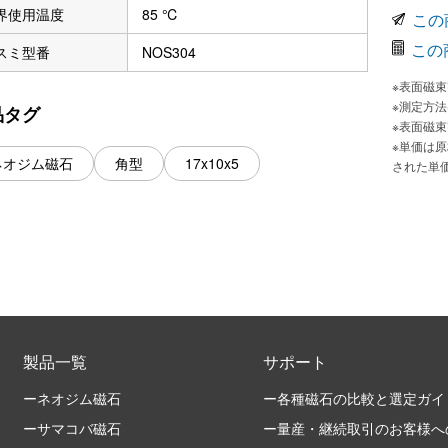
界使用温度
85 ℃
この
この
スミ型番
NOS304
※表面磁
※測定方
品タグ
※表面磁
※単価は
ネオジム磁石
角型
17x10x5
された単
製品一覧
サポート
ーネオジム磁石
ー各種磁石の比較と選定ガイ
ーサマコバ磁石
ー量産・継続取引のお客様へ