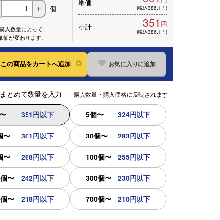
単価
個
＋
(税込386.1円)
351
円
小計
※購入数量によって、
(税込386.1円)
単価が変わります。
お気に入りに追加
この
商品をカートへ追加
まとめて数量を入力
購入数量・購入価格に反映されます
個〜
351円以下
5個〜
324円以下
個〜
301円以下
30個〜
283円以下
個〜
268円以下
100個〜
255円以下
0個〜
242円以下
300個〜
230円以下
0個〜
218円以下
700個〜
210円以下