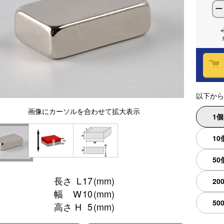
ー
以下から
画像
にカーソルを合わせて
拡大表示
1
10
50
長さ
L
17
(mm)
20
幅
W
10
(mm)
50
高さ
H
5
(mm)