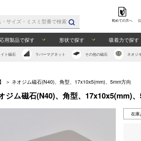
初めての方へ
応用製品で探す
形状で探す
吸着力で探す
ライト
磁石
ラバー
マグネット
その他の
磁石
ネオジ
】
＞
ネオジム磁石(N40)、角型、17x10x5(mm)、5mm方向
オジム磁石(N40)、角型、17x10x5(mm)
在庫