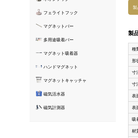
製
フェライトフック
マグネットバー
製
多用途吸着バー
種
マグネット吸着器
形
ハンドマグネット
寸
マグネットキャッチャ
寸
磁気活水器
表
表
磁気計測器
吸
材