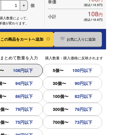
単価
個
＋
(税込118.8円)
108
円
小計
※購入数量によって、
(税込118.8円)
単価が変わります。
お気に入りに追加
この
商品をカートへ追加
まとめて数量を入力
購入数量・購入価格に反映されます
個〜
108円以下
5個〜
100円以下
個〜
94円以下
30個〜
90円以下
個〜
86円以下
100個〜
82円以下
0個〜
79円以下
300個〜
76円以下
0個〜
75円以下
700個〜
73円以下