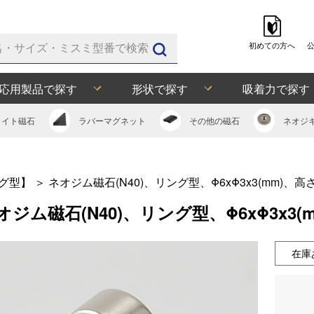
初めての方へ
応用製品で探す
形状で探す
吸着力で探す
ライト
磁石
ラバー
マグネット
その他の
磁石
ネオジ
グ型】
＞
ネオジム磁石(N40)、リング型、Φ6xΦ3x3(mm)、高
オジム磁石(N40)、リング型、Φ6xΦ3x3
在庫