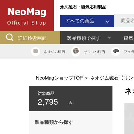
永久磁石・磁気応用製品
すべての商品
Official Shop
ネオジム磁石
詳細検索画面
製品種類で探す
磁気
サマコバ磁石
フェライト磁石
ネオジム
磁石
サマコバ
磁石
フェ
ラバーマグネット
アルニコ磁石
ネオジムボンド磁石
NeoMagショップTOP
＞
ネオジム磁石【リン
ネオジキャップ
ネ
フェライトキャップ
対象商品
2,795
ネオジフック
点
フェライトフック
マグネットバー
製品種類から探す
多用途吸着バー
マグネット吸着器