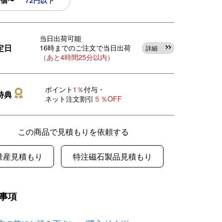
0個〜
72円以下
当日出荷可能
定日
16時までのご注文で当日出荷
詳細
（あと4時間25分以内）
ポイント
1％
付与・
特典
ネット注文割引
５％OFF
この商品で見積もりを依頼する
量産見積もり
特注磁石製品見積もり
事項