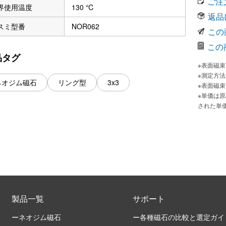
ご注
界使用温度
130 ℃
返品
スミ型番
NOR062
この
この
品タグ
※表面磁
※測定方
ネオジム磁石
リング型
3x3
※表面磁
※単価は
された単
製品一覧
サポート
ーネオジム磁石
ー各種磁石の比較と選定ガイ