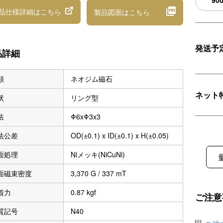
90
品仕様詳細
はこちら
製品図面
はこちら
発送予
品詳細
類
ネオジム磁石
ネット
状
リング型
法
Φ6xΦ3x3
法公差
OD(±0.1) x ID(±0.1) x H(±0.05)
面処理
Niメッキ(NiCuNi)
面磁束密度
3,370 G / 337 mT
着力
0.87 kgf
ご注意
質記号
N40