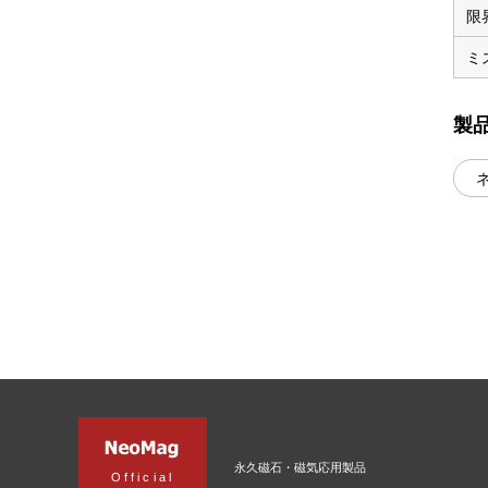
限
ミ
製
永久磁石・磁気応用製品
Official