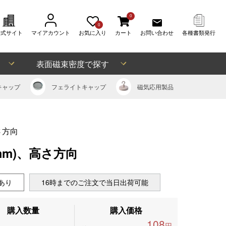
0
0
公式サイト
マイアカウント
お気に入り
カート
お問い合わせ
各種書類発行
表面磁束密度で探す
キャップ
フェライト
キャップ
磁気応用
製品
さ方向
(mm)、高さ方向
あり
16時までのご注文で当日出荷可能
購入数量
購入価格
108
円