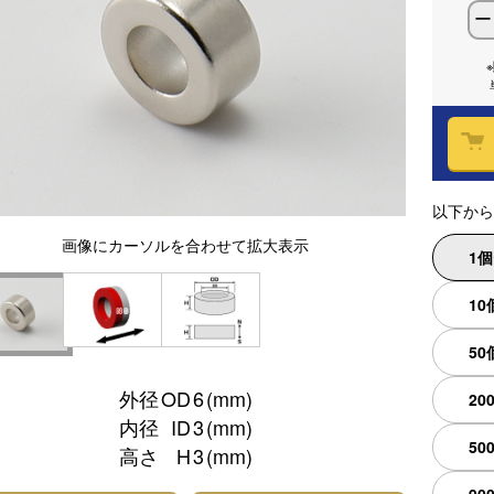
ー
以下から
画像
にカーソルを合わせて
拡大表示
1
10
50
外径
OD
6
(mm)
20
内径
ID
3
(mm)
50
高さ
H
3
(mm)