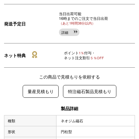
当日出荷可能
16時までのご注文で当日出荷
発送予定日
（あと1時間38分以内）
詳細
ポイント
付与・
1％
ネット特典
ネット注文割引
５％OFF
この商品で見積もりを依頼する
量産見積もり
特注磁石製品見積もり
製品詳細
種類
ネオジム磁石
形状
円柱型