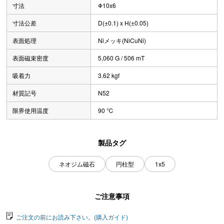
寸法
Φ10x6
寸法公差
D(±0.1) x H(±0.05)
表面処理
Niメッキ(NiCuNi)
表面磁束密度
5,060 G / 506 mT
吸着力
3.62 kgf
材質記号
N52
限界使用温度
90 ℃
製品タグ
ネオジム磁石
円柱型
1x5
ご注意事項
ご注文の前にお読み下さい。(購入ガイド)