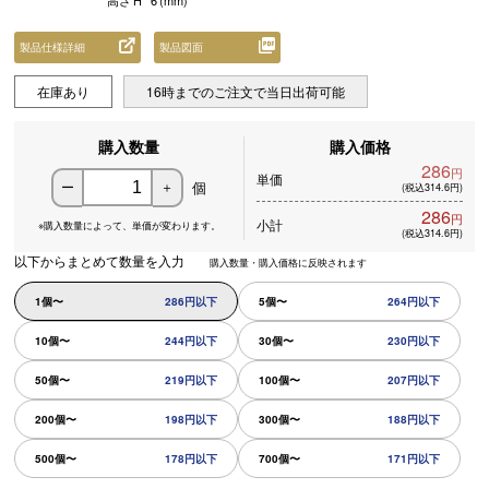
高さ
H
6
(mm)
製品仕様詳細
製品図面
在庫あり
16時までのご注文で当日出荷可能
購入数量
購入価格
286
円
単価
個
ー
＋
(税込314.6円)
286
円
小計
※購入数量によって、
単価が変わります。
(税込314.6円)
以下からまとめて数量を入力
購入数量・購入価格に反映されます
1個〜
286円以下
5個〜
264円以下
10個〜
244円以下
30個〜
230円以下
50個〜
219円以下
100個〜
207円以下
200個〜
198円以下
300個〜
188円以下
500個〜
178円以下
700個〜
171円以下