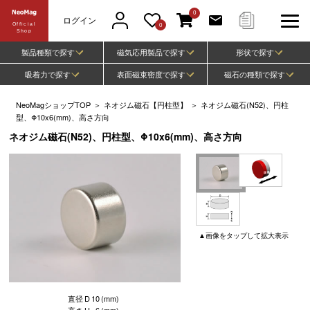
0
ログイン
Official
0
Shop
製品種類で探す
磁気応用製品で探す
形状で探す
吸着力で探す
表面磁束密度で探す
磁石の種類で探す
NeoMagショップTOP
＞
ネオジム磁石【円柱型】
＞
ネオジム磁石(N52)、円柱
型、Φ10x6(mm)、高さ方向
ネオジム磁石(N52)、円柱型、Φ10x6(mm)、高さ方向
▲
画像
をタップして
拡大表示
直径
D
10
(mm)