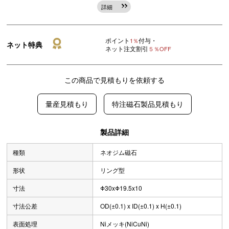
詳細
ポイント
付与・
1％
ネット特典
ネット注文割引
５％OFF
この商品で見積もりを依頼する
量産見積もり
特注磁石製品見積もり
製品詳細
種類
ネオジム磁石
形状
リング型
寸法
Φ30xΦ19.5x10
寸法公差
OD(±0.1) x ID(±0.1) x H(±0.1)
表面処理
Niメッキ(NiCuNi)