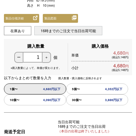
内径
ID
19.5
(mm)
高さ
H
10
(mm)
製品仕様詳細
製品図面
在庫あり
16時までのご注文で当日出荷可能
購入数量
購入価格
4,680
円
単価
個
ー
＋
(税込5,148円)
4,680
円
小計
※購入数量によって、
単価が変わります。
(税込5,148円)
以下からまとめて数量を入力
購入数量・購入価格に反映されます
1個〜
4,680円以下
5個〜
4,352円以下
10個〜
4,090円以下
30個〜
3,886円以下
当日出荷可能
16時までのご注文で当日出荷
発送予定日
（本日の出荷は終了いたしました）