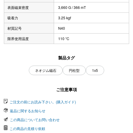
表面磁束密度
3,660 G / 366 mT
吸着力
3.25 kgf
材質記号
N40
限界使用温度
110 ℃
製品タグ
ネオジム磁石
円柱型
1x5
ご注意事項
ご注文の前にお読み下さい。(購入ガイド)
返品に関するお知らせ
この商品についてお問い合わせ
この商品の見積り依頼