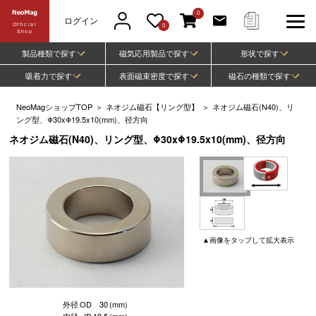
0
ログイン
Official
0
Shop
製品種類で探す
磁気応用製品で探す
形状で探す
吸着力で探す
表面磁束密度で探す
磁石の種類で探す
NeoMagショップTOP
＞
ネオジム磁石【リング型】
＞
ネオジム磁石(N40)、リ
ング型、Φ30xΦ19.5x10(mm)、径方向
ネオジム磁石(N40)、リング型、Φ30xΦ19.5x10(mm)、径方向
▲
画像
をタップして
拡大表示
外径
OD
30
(mm)