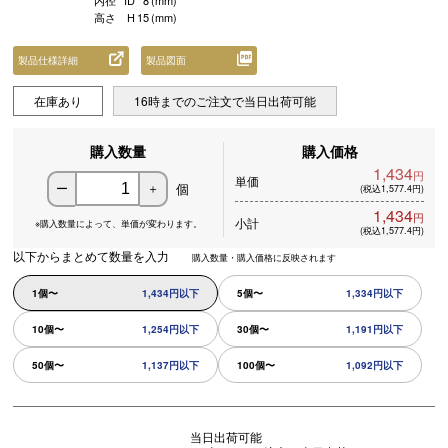
内径
ID
8
(mm)
高さ
H
15
(mm)
製品仕様詳細
製品図面
在庫あり
16時までのご注文で当日出荷可能
購入数量
購入価格
1,434
円
単価
個
ー
＋
(税込1,577.4円)
1,434
円
小計
※購入数量によって、
単価が変わります。
(税込1,577.4円)
以下からまとめて数量を入力
購入数量・購入価格に反映されます
1個〜
1,434円以下
5個〜
1,334円以下
10個〜
1,254円以下
30個〜
1,191円以下
50個〜
1,137円以下
100個〜
1,092円以下
当日出荷可能