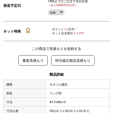
16時までのご注文で当日出荷
発送予定日
（あと3時間45分以内）
詳細
ポイント
付与・
1％
ネット特典
ネット注文割引
５％OFF
この商品で見積もりを依頼する
量産見積もり
特注磁石製品見積もり
製品詳細
種類
ネオジム磁石
形状
リング型
寸法
Φ17xΦ8x15
寸法公差
OD(±0.1) x ID(±0.1) x H(±0.1)