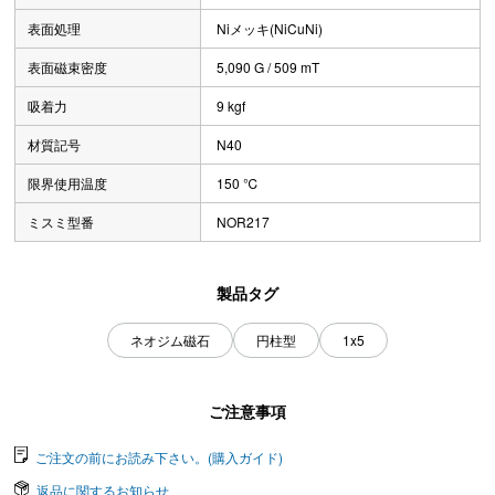
表面処理
Niメッキ(NiCuNi)
表面磁束密度
5,090 G / 509 mT
吸着力
9 kgf
材質記号
N40
限界使用温度
150 ℃
ミスミ型番
NOR217
製品タグ
ネオジム磁石
円柱型
1x5
ご注意事項
ご注文の前にお読み下さい。(購入ガイド)
返品に関するお知らせ