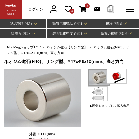
0
ログイン
Official
0
Shop
製品種類で探す
磁気応用製品で探す
形状で探す
吸着力で探す
表面磁束密度で探す
磁石の種類で探す
NeoMagショップTOP
＞
ネオジム磁石【リング型】
＞
ネオジム磁石(N40)、リ
ング型、Φ17xΦ8x15(mm)、高さ方向
ネオジム磁石(N40)、リング型、Φ17xΦ8x15(mm)、高さ方向
▲
画像
をタップして
拡大表示
外径
OD
17
(mm)