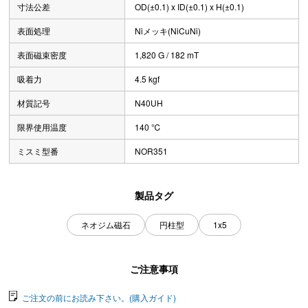
寸法公差
OD(±0.1) x ID(±0.1) x H(±0.1)
表面処理
Niメッキ(NiCuNi)
表面磁束密度
1,820 G / 182 mT
吸着力
4.5 kgf
材質記号
N40UH
限界使用温度
140 ℃
ミスミ型番
NOR351
製品タグ
ネオジム磁石
円柱型
1x5
ご注意事項
ご注文の前にお読み下さい。(購入ガイド)