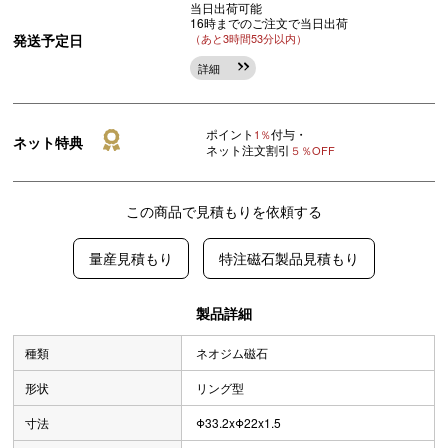
当日出荷可能
16時までのご注文で当日出荷
発送予定日
（あと3時間53分以内）
詳細
ポイント
付与・
1％
ネット特典
ネット注文割引
５％OFF
この商品で見積もりを依頼する
量産見積もり
特注磁石製品見積もり
製品詳細
種類
ネオジム磁石
形状
リング型
寸法
Φ33.2xΦ22x1.5