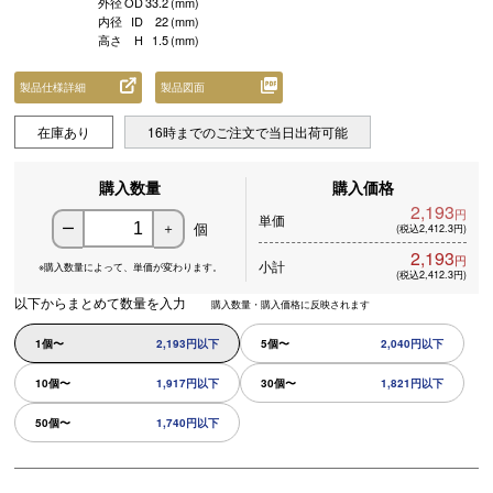
外径
OD
33.2
(mm)
内径
ID
22
(mm)
高さ
H
1.5
(mm)
製品仕様詳細
製品図面
在庫あり
16時までのご注文で当日出荷可能
購入数量
購入価格
2,193
円
単価
個
ー
＋
(税込2,412.3円)
2,193
円
小計
※購入数量によって、
単価が変わります。
(税込2,412.3円)
以下からまとめて数量を入力
購入数量・購入価格に反映されます
1個〜
2,193円以下
5個〜
2,040円以下
10個〜
1,917円以下
30個〜
1,821円以下
50個〜
1,740円以下