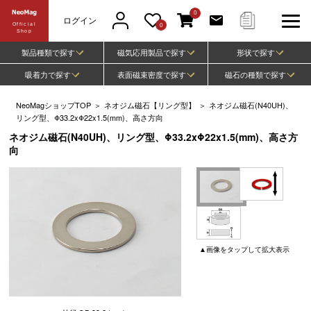
0
ログイン
Official
0
Shop
製品種類で探す
磁気応用製品で探す
形状で探す
吸着力で探す
表面磁束密度で探す
磁石の種類で探す
NeoMagショップTOP
＞
ネオジム磁石【リング型】
＞
ネオジム磁石(N40UH)、
リング型、Φ33.2xΦ22x1.5(mm)、高さ方向
ネオジム磁石(N40UH)、リング型、Φ33.2xΦ22x1.5(mm)、高さ方
向
▲
画像
をタップして
拡大表示