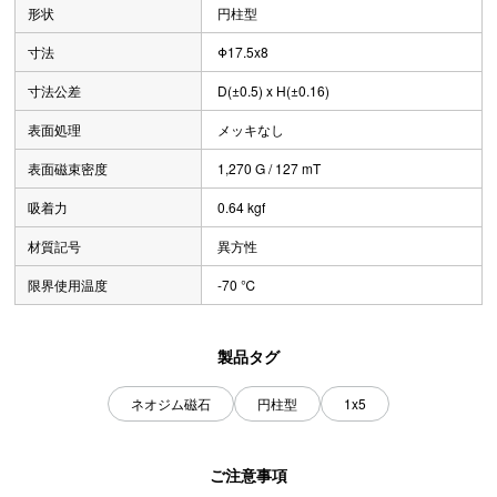
形状
円柱型
寸法
Φ17.5x8
寸法公差
D(±0.5) x H(±0.16)
表面処理
メッキなし
表面磁束密度
1,270 G / 127 mT
吸着力
0.64 kgf
材質記号
異方性
限界使用温度
-70 ℃
製品タグ
ネオジム磁石
円柱型
1x5
ご注意事項