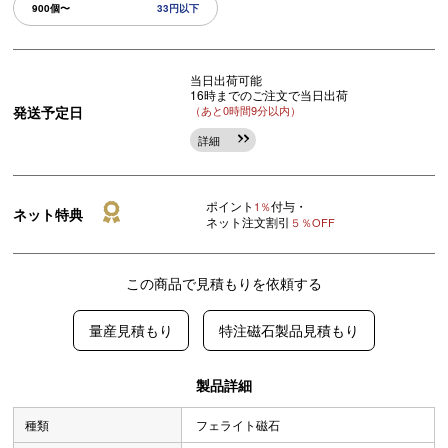
900個〜
33円以下
当日出荷可能
16時までのご注文で当日出荷
発送予定日
（あと0時間9分以内）
詳細
ポイント
付与・
1％
ネット特典
ネット注文割引
５％OFF
この商品で見積もりを依頼する
量産見積もり
特注磁石製品見積もり
製品詳細
種類
フェライト磁石