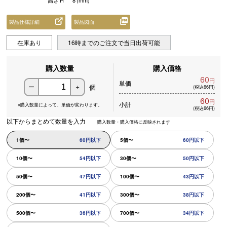
高さ
H
8
(mm)
製品仕様詳細
製品図面
在庫あり
16時までのご注文で当日出荷可能
購入数量
購入価格
60
円
単価
個
ー
＋
(税込66円)
60
円
小計
※購入数量によって、
単価が変わります。
(税込66円)
以下からまとめて数量を入力
購入数量・購入価格に反映されます
1個〜
60円以下
5個〜
60円以下
10個〜
54円以下
30個〜
50円以下
50個〜
47円以下
100個〜
43円以下
200個〜
41円以下
300個〜
38円以下
500個〜
36円以下
700個〜
34円以下