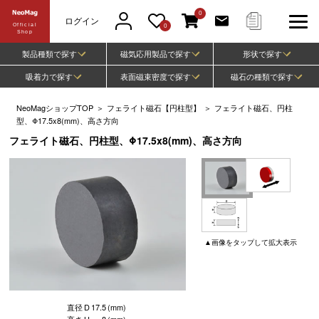
0
ログイン
Official
0
Shop
製品種類で探す
磁気応用製品で探す
形状で探す
吸着力で探す
表面磁束密度で探す
磁石の種類で探す
NeoMagショップTOP
＞
フェライト磁石【円柱型】
＞
フェライト磁石、円柱
型、Φ17.5x8(mm)、高さ方向
フェライト磁石、円柱型、Φ17.5x8(mm)、高さ方向
▲
画像
をタップして
拡大表示
直径
D
17.5
(mm)