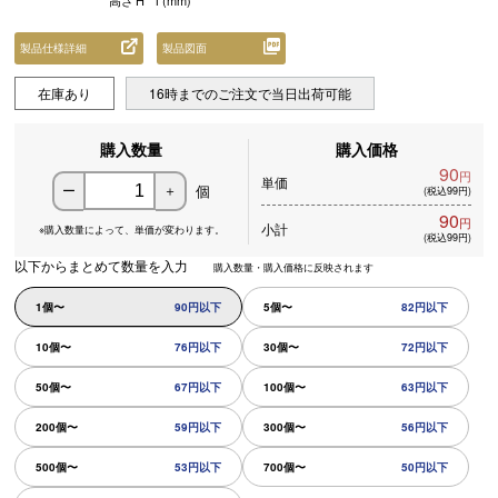
高さ
H
1
(mm)
製品仕様詳細
製品図面
在庫あり
16時までのご注文で当日出荷可能
購入数量
購入価格
90
円
単価
個
ー
＋
(税込99円)
90
円
小計
※購入数量によって、
単価が変わります。
(税込99円)
以下からまとめて数量を入力
購入数量・購入価格に反映されます
1個〜
90円以下
5個〜
82円以下
10個〜
76円以下
30個〜
72円以下
50個〜
67円以下
100個〜
63円以下
200個〜
59円以下
300個〜
56円以下
500個〜
53円以下
700個〜
50円以下