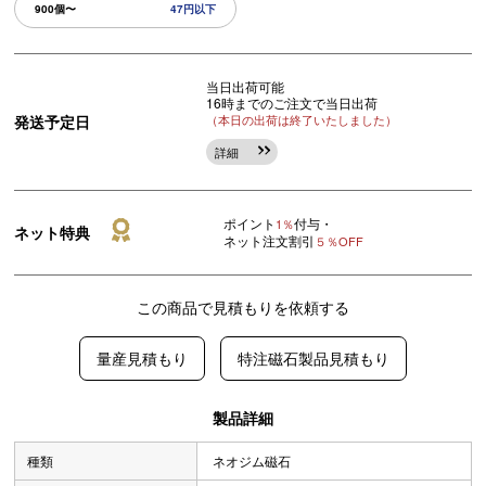
900個〜
47円以下
当日出荷可能
16時までのご注文で当日出荷
発送予定日
（本日の出荷は終了いたしました）
詳細
ポイント
付与・
1％
ネット特典
ネット注文割引
５％OFF
この商品で見積もりを依頼する
量産見積もり
特注磁石製品見積もり
製品詳細
種類
ネオジム磁石