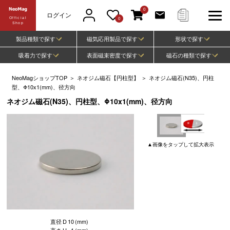
0
ログイン
Official
0
Shop
製品種類で探す
磁気応用製品で探す
形状で探す
吸着力で探す
表面磁束密度で探す
磁石の種類で探す
NeoMagショップTOP
＞
ネオジム磁石【円柱型】
＞
ネオジム磁石(N35)、円柱
型、Φ10x1(mm)、径方向
ネオジム磁石(N35)、円柱型、Φ10x1(mm)、径方向
▲
画像
をタップして
拡大表示
直径
D
10
(mm)