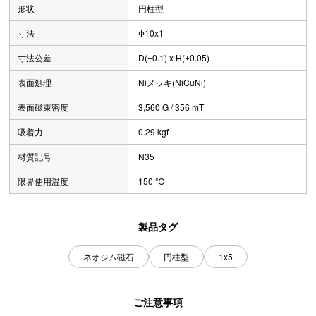
形状
円柱型
寸法
Φ10x1
寸法公差
D(±0.1) x H(±0.05)
表面処理
Niメッキ(NiCuNi)
表面磁束密度
3,560 G / 356 mT
吸着力
0.29 kgf
材質記号
N35
限界使用温度
150 ℃
製品タグ
ネオジム磁石
円柱型
1x5
ご注意事項