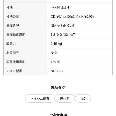
寸法
Φ4xΦ1.2x2.4
寸法公差
OD(±0.1) x ID(±0.1) x H(±0.05)
表面処理
Niメッキ(NiCuNi)
表面磁束密度
3,210 G / 321 mT
吸着力
0.45 kgf
材質記号
N40
限界使用温度
130 ℃
ミスミ型番
NOR031
製品タグ
ネオジム磁石
円柱型
1x5
ご注意事項