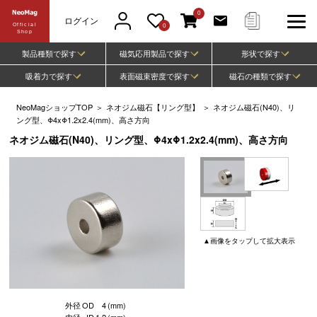
0
ログイン
Official
0
Shop
製品種類で探す
磁気応用製品で探す
形状で探す
吸着力で探す
表面磁束密度で探す
磁石の種類で探す
NeoMagショップTOP
＞
ネオジム磁石【リング型】
＞
ネオジム磁石(N40)、リ
ング型、Φ4xΦ1.2x2.4(mm)、高さ方向
ネオジム磁石(N40)、リング型、Φ4xΦ1.2x2.4(mm)、高さ方向
▲
画像
をタップして
拡大表示
外径
OD
4
(mm)