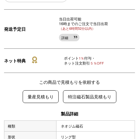
当日出荷可能
16時までのご注文で当日出荷
発送予定日
（あと6時間52分以内）
詳細
ポイント
付与・
1％
ネット特典
ネット注文割引
５％OFF
この商品で見積もりを依頼する
量産見積もり
特注磁石製品見積もり
製品詳細
種類
ネオジム磁石
形状
リング型