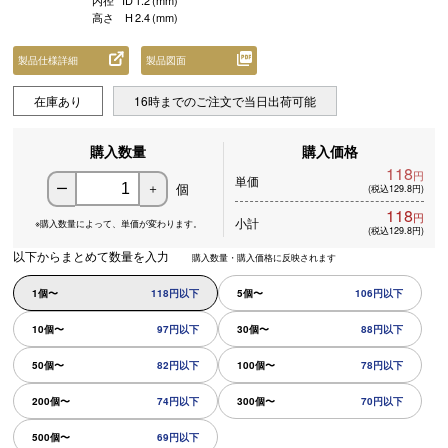
内径
ID
1.2
(mm)
高さ
H
2.4
(mm)
製品仕様詳細
製品図面
在庫あり
16時までのご注文で当日出荷可能
購入数量
購入価格
118
円
単価
個
ー
＋
(税込129.8円)
118
円
小計
※購入数量によって、
単価が変わります。
(税込129.8円)
以下からまとめて数量を入力
購入数量・購入価格に反映されます
1個〜
118円以下
5個〜
106円以下
10個〜
97円以下
30個〜
88円以下
50個〜
82円以下
100個〜
78円以下
200個〜
74円以下
300個〜
70円以下
500個〜
69円以下