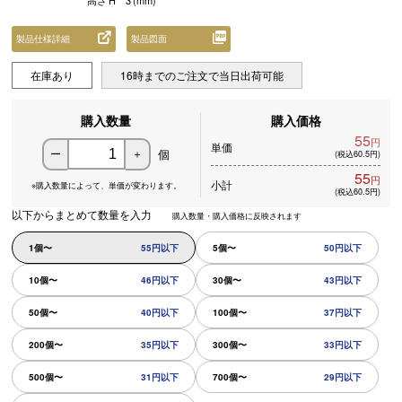
高さ
H
3
(mm)
製品仕様詳細
製品図面
在庫あり
16時までのご注文で当日出荷可能
購入数量
購入価格
55
円
単価
個
ー
＋
(税込60.5円)
55
円
小計
※購入数量によって、
単価が変わります。
(税込60.5円)
以下からまとめて数量を入力
購入数量・購入価格に反映されます
1個〜
55円以下
5個〜
50円以下
10個〜
46円以下
30個〜
43円以下
50個〜
40円以下
100個〜
37円以下
200個〜
35円以下
300個〜
33円以下
500個〜
31円以下
700個〜
29円以下