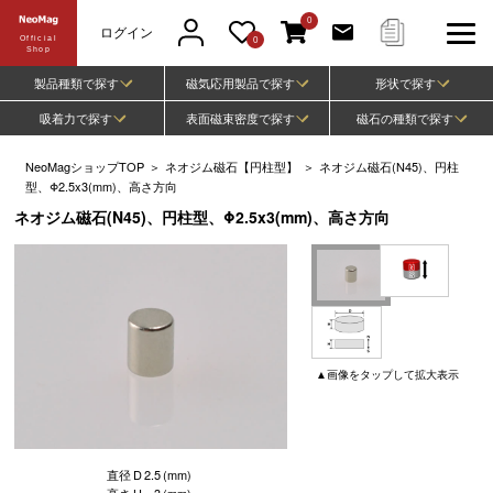
0
ログイン
Official
0
Shop
製品種類で探す
磁気応用製品で探す
形状で探す
吸着力で探す
表面磁束密度で探す
磁石の種類で探す
NeoMagショップTOP
＞
ネオジム磁石【円柱型】
＞
ネオジム磁石(N45)、円柱
型、Φ2.5x3(mm)、高さ方向
ネオジム磁石(N45)、円柱型、Φ2.5x3(mm)、高さ方向
▲
画像
をタップして
拡大表示
直径
D
2.5
(mm)