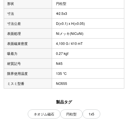
形状
円柱型
寸法
Φ2.5x3
寸法公差
D(±0.1) x H(±0.05)
表面処理
Niメッキ(NiCuNi)
表面磁束密度
4,100 G / 410 mT
吸着力
0.27 kgf
材質記号
N45
限界使用温度
135 ℃
ミスミ型番
NO555
製品タグ
ネオジム磁石
円柱型
1x5