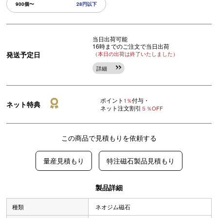
900個〜
28円以下
当日出荷可能
16時までのご注文で当日出荷
発送予定日
（本日の出荷は終了いたしました）
詳細
ポイント
付与・
1％
ネット特典
ネット注文割引
５％OFF
この商品で見積もりを依頼する
量産見積もり
特注磁石製品見積もり
製品詳細
種類
ネオジム磁石