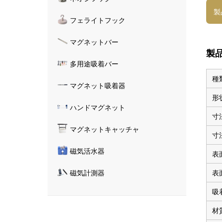
製
フェライトフック
マグネットバー
製
多用途吸着バー
種
マグネット吸着器
形
ハンドマグネット
寸
マグネットキャッチャ
寸
磁気活水器
表
表
磁気計測器
吸
材