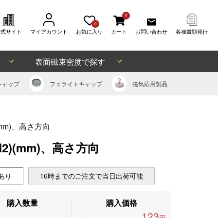
0
0
公式サイト
マイアカウント
お気に入り
カート
お問い合わせ
各種書類発行
表面磁束密度で探す
キャップ
フェライト
キャップ
磁気応用
製品
(mm)、高さ方向
2)(mm)、高さ方向
あり
16時までのご注文で当日出荷可能
購入数量
購入価格
123
円