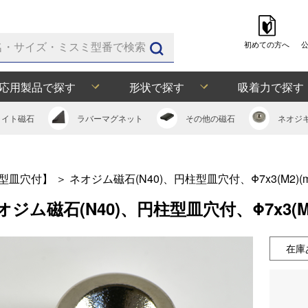
初めての方へ
応用製品で探す
形状で探す
吸着力で探す
ライト
磁石
ラバー
マグネット
その他の
磁石
ネオジ
型皿穴付】
＞
ネオジム磁石(N40)、円柱型皿穴付、Φ7x3(M2)
オジム磁石(N40)、円柱型皿穴付、Φ7x3(M
在庫