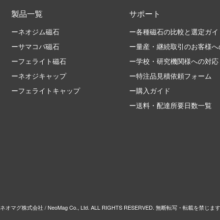
製品一覧
サポート
ーネオジム磁石
ー各種磁石の比較と選定ガイ
ーサマコバ磁石
ー量産・継続取引のお客様へ
ーフェライト磁石
ー学校・研究機関様への対応
ーネオジキャップ
ー特注品見積依頼フォーム
ーフェライトキャップ
ー購入ガイド
ー送料・配達所要日数一覧
 ネオマグ株式会社 / NeoMag Co., Ltd. ALL RIGHTS RESERVED. 無断転写・転載を禁じま