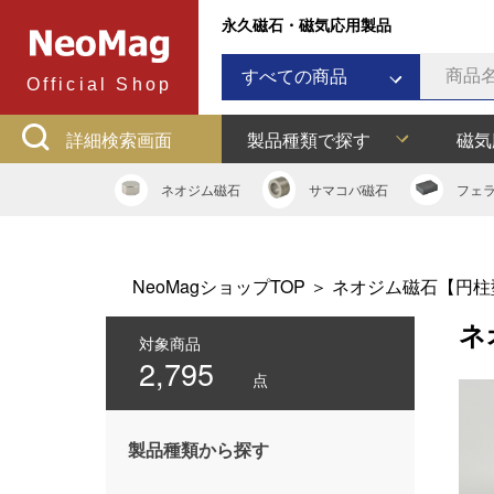
永久磁石・磁気応用製品
すべての商品
Official Shop
ネオジム磁石
詳細検索画面
製品種類で探す
磁気
サマコバ磁石
フェライト磁石
ネオジム
磁石
サマコバ
磁石
フェ
ラバーマグネット
アルニコ磁石
ネオジムボンド磁石
NeoMagショップTOP
＞
ネオジム磁石【円柱
ネオジキャップ
ネ
フェライトキャップ
対象商品
2,795
ネオジフック
点
フェライトフック
マグネットバー
製品種類から探す
多用途吸着バー
マグネット吸着器