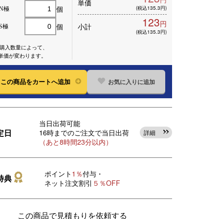
単価
個
(税込135.3円)
N極
123
円
個
小計
S極
(税込135.3円)
※購入数量によって、
単価が変わります。
お気に入りに追加
この
商品をカートへ追加
当日出荷可能
定日
16時までのご注文で当日出荷
詳細
（あと8時間23分以内）
ポイント
1％
付与・
特典
ネット注文割引
５％OFF
この商品で見積もりを依頼する