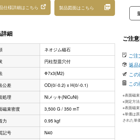
品仕様詳細
はこちら
製品図面
はこちら
品詳細
ご注意
類
ネオジム磁石
ご注
状
円柱型皿穴付
返品
法
Φ7x3(M2)
この
この
法公差
OD(0/-0.2) x H(0/-0.1)
※表面磁
面処理
Niメッキ(NiCuNi)
※測定方
※表面磁
面磁束密度
3,500 G / 350 mT
※単価は
された単
着力
0.95 kgf
質記号
N40