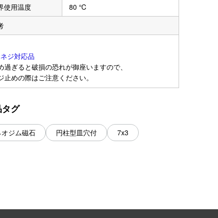
界使用温度
80 ℃
考
2ネジ対応品
め過ぎると破損の恐れが御座いますので、
ジ止めの際はご注意ください。
品タグ
ネオジム磁石
円柱型皿穴付
7x3