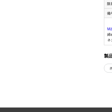
限
備
M
締
ネ
製