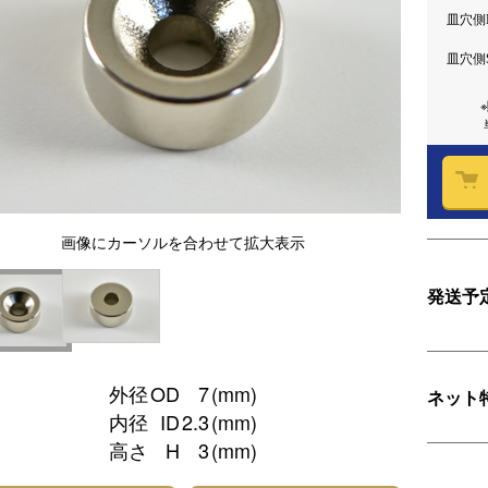
皿穴側
皿穴側
画像
にカーソルを合わせて
拡大表示
発送予
外径
OD
7
(mm)
ネット
内径
ID
2.3
(mm)
高さ
H
3
(mm)