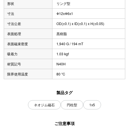
形状
リング型
寸法
Φ12xΦ6x1
寸法公差
OD(±0.1) x ID(±0.1) x H(±0.05)
表面処理
黒樹脂
表面磁束密度
1,940 G / 194 mT
吸着力
1.03 kgf
材質記号
N40H
限界使用温度
80 ℃
製品タグ
ネオジム磁石
円柱型
1x5
ご注意事項