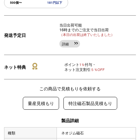
500個〜
181円以下
当日出荷可能
16時までのご注文で当日出荷
発送予定日
（本日の出荷は終了いたしました）
詳細
ポイント
付与・
1％
ネット特典
ネット注文割引
５％OFF
この商品で見積もりを依頼する
量産見積もり
特注磁石製品見積もり
製品詳細
種類
ネオジム磁石