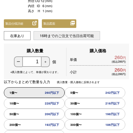
外径
OD
12
(mm)
内径
ID
6
(mm)
高さ
H
1
(mm)
製品仕様詳細
製品図面
在庫あり
16時までのご注文で当日出荷可能
購入数量
購入価格
260
円
単価
個
ー
＋
(税込286円)
260
円
小計
※購入数量によって、
単価が変わります。
(税込286円)
以下からまとめて数量を入力
購入数量・購入価格に反映されます
1個〜
260円以下
5個〜
242円以下
10個〜
228円以下
30個〜
216円以下
50個〜
206円以下
100個〜
198円以下
200個〜
192円以下
300個〜
186円以下