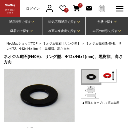
0
ログイン
Official
0
Shop
製品種類で探す
磁気応用製品で探す
形状で探す
吸着力で探す
表面磁束密度で探す
磁石の種類で探す
NeoMagショップTOP
＞
ネオジム磁石【リング型】
＞
ネオジム磁石(N40H)、リ
ング型、Φ12xΦ6x1(mm)、黒樹脂、高さ方向
ネオジム磁石(N40H)、リング型、Φ12xΦ6x1(mm)、黒樹脂、高さ
方向
▲
画像
をタップして
拡大表示