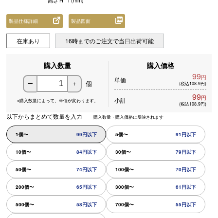
高さ
H
1
(mm)
製品仕様詳細
製品図面
在庫あり
16時までのご注文で当日出荷可能
購入数量
購入価格
99
円
単価
個
ー
＋
(税込108.9円)
99
円
小計
※購入数量によって、
単価が変わります。
(税込108.9円)
以下からまとめて数量を入力
購入数量・購入価格に反映されます
1個〜
99円以下
5個〜
91円以下
10個〜
84円以下
30個〜
79円以下
50個〜
74円以下
100個〜
70円以下
200個〜
65円以下
300個〜
61円以下
500個〜
58円以下
700個〜
55円以下