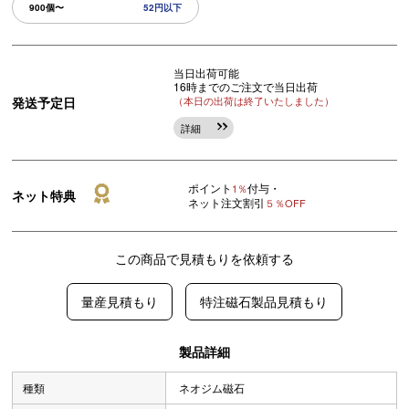
900個〜
52円以下
当日出荷可能
16時までのご注文で当日出荷
発送予定日
（本日の出荷は終了いたしました）
詳細
ポイント
付与・
1％
ネット特典
ネット注文割引
５％OFF
この商品で見積もりを依頼する
量産見積もり
特注磁石製品見積もり
製品詳細
種類
ネオジム磁石