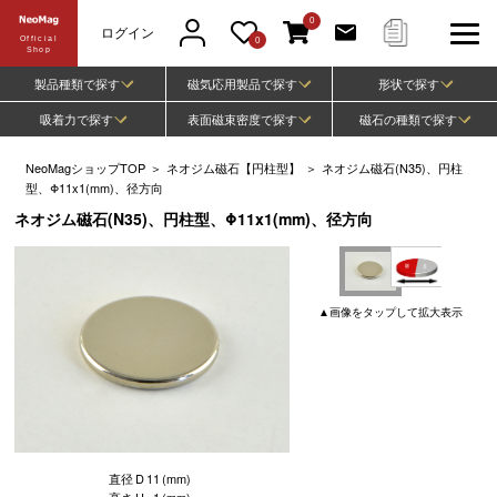
0
ログイン
Official
0
Shop
製品種類で探す
磁気応用製品で探す
形状で探す
吸着力で探す
表面磁束密度で探す
磁石の種類で探す
NeoMagショップTOP
＞
ネオジム磁石【円柱型】
＞
ネオジム磁石(N35)、円柱
型、Φ11x1(mm)、径方向
ネオジム磁石(N35)、円柱型、Φ11x1(mm)、径方向
▲
画像
をタップして
拡大表示
直径
D
11
(mm)