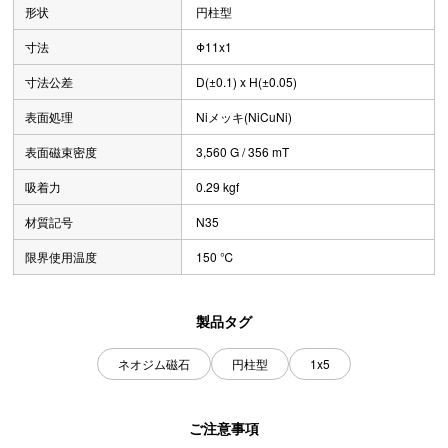
形状
円柱型
寸法
Φ11x1
寸法公差
D(±0.1) x H(±0.05)
表面処理
Niメッキ(NiCuNi)
表面磁束密度
3,560 G / 356 mT
吸着力
0.29 kgf
材質記号
N35
限界使用温度
150 ℃
製品タグ
ネオジム磁石
円柱型
1x5
ご注意事項