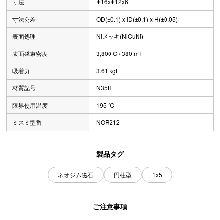
寸法
Φ16xΦ12x6
寸法公差
OD(±0.1) x ID(±0.1) x H(±0.05)
表面処理
Niメッキ(NiCuNi)
表面磁束密度
3,800 G / 380 mT
吸着力
3.61 kgf
材質記号
N35H
限界使用温度
195 ℃
ミスミ型番
NOR212
製品タグ
ネオジム磁石
円柱型
1x5
ご注意事項