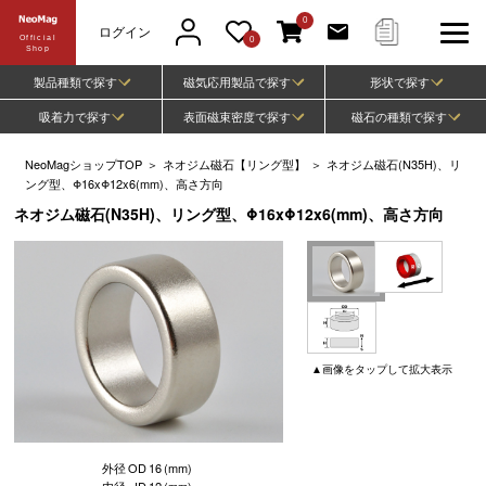
0
ログイン
Official
0
Shop
製品種類で探す
磁気応用製品で探す
形状で探す
吸着力で探す
表面磁束密度で探す
磁石の種類で探す
NeoMagショップTOP
＞
ネオジム磁石【リング型】
＞
ネオジム磁石(N35H)、リ
ング型、Φ16xΦ12x6(mm)、高さ方向
ネオジム磁石(N35H)、リング型、Φ16xΦ12x6(mm)、高さ方向
▲
画像
をタップして
拡大表示
外径
OD
16
(mm)