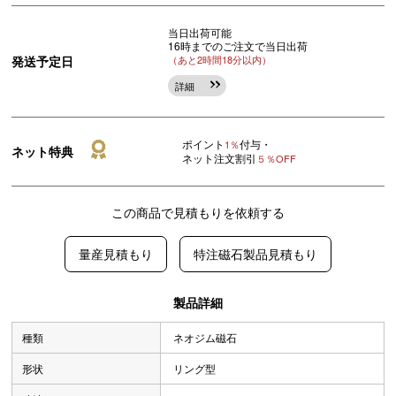
当日出荷可能
16時までのご注文で当日出荷
発送予定日
（あと2時間18分以内）
詳細
ポイント
付与・
1％
ネット特典
ネット注文割引
５％OFF
この商品で見積もりを依頼する
量産見積もり
特注磁石製品見積もり
製品詳細
種類
ネオジム磁石
形状
リング型