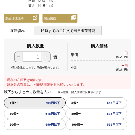
内径
ID
12
(mm)
高さ
H
6
(mm)
製品仕様詳細
製品図面
在庫切れ
16時までのご注文で当日出荷可能
購入数量
購入価格
--
円
単価
個
ー
＋
(税込--円)
--
円
小計
※購入数量によって、
単価が変わります。
(税込--円)
現在の在庫数は0個です。
超過分の数量は、別途納期確認をお願いいたします。
以下からまとめて数量を入力
購入数量・購入価格に反映されます
1個〜
704円以下
5個〜
655円以下
10個〜
615円以下
30個〜
585円以下
50個〜
559円以下
100個〜
536円以下