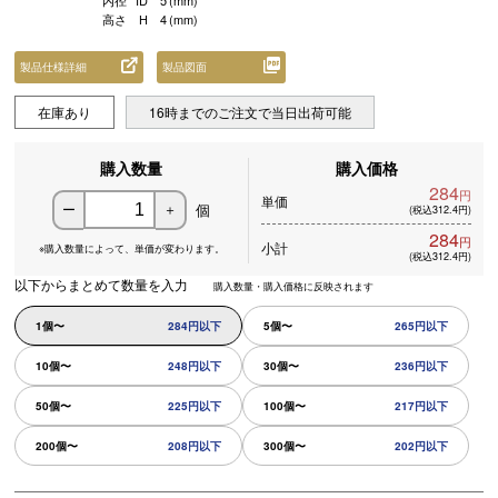
内径
ID
5
(mm)
高さ
H
4
(mm)
製品仕様詳細
製品図面
在庫あり
16時までのご注文で当日出荷可能
購入数量
購入価格
284
円
単価
個
ー
＋
(税込312.4円)
284
円
小計
※購入数量によって、
単価が変わります。
(税込312.4円)
以下からまとめて数量を入力
購入数量・購入価格に反映されます
1個〜
284円以下
5個〜
265円以下
10個〜
248円以下
30個〜
236円以下
50個〜
225円以下
100個〜
217円以下
200個〜
208円以下
300個〜
202円以下