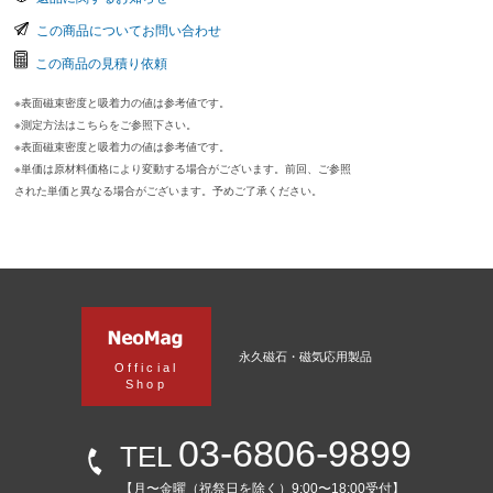
この商品についてお問い合わせ
この商品の見積り依頼
※表面磁束密度と吸着力の値は参考値です。
※測定方法はこちらをご参照下さい。
※表面磁束密度と吸着力の値は参考値です。
※単価は原材料価格により変動する場合がございます。前回、ご参照
された単価と異なる場合がございます。予めご了承ください。
永久磁石・磁気応用製品
Official
Shop
03-6806-9899
TEL
【月〜金曜（祝祭日を除く）9:00〜18:00受付】