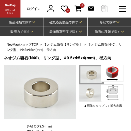
0
ログイン
Official
0
Shop
製品種類で探す
磁気応用製品で探す
形状で探す
吸着力で探す
表面磁束密度で探す
磁石の種類で探す
NeoMagショップTOP
＞
ネオジム磁石【リング型】
＞
ネオジム磁石(N40)、リ
ング型、Φ9.5xΦ5x4(mm)、径方向
ネオジム磁石(N40)、リング型、Φ9.5xΦ5x4(mm)、径方向
▲
画像
をタップして
拡大表示
外径
OD
9.5
(mm)