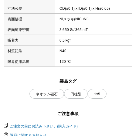
寸法公差
OD(±0.1) x ID(±0.1) x H(±0.05)
表面処理
Niメッキ(NiCuNi)
表面磁束密度
3,650 G / 365 mT
吸着力
0.5 kgf
材質記号
N40
限界使用温度
120 ℃
製品タグ
ネオジム磁石
円柱型
1x5
ご注意事項
ご注文の前にお読み下さい。(購入ガイド)
返品に関するお知らせ