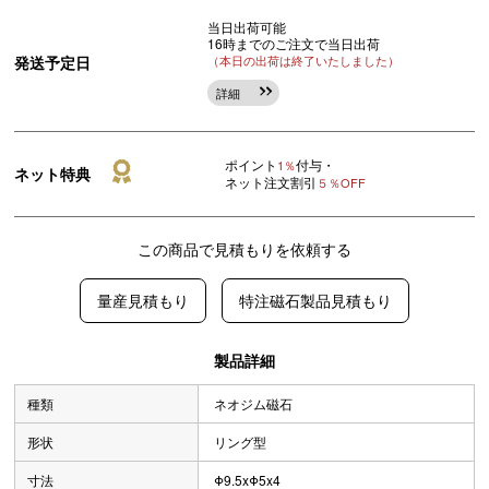
当日出荷可能
16時までのご注文で当日出荷
発送予定日
（本日の出荷は終了いたしました）
詳細
ポイント
付与・
1％
ネット特典
ネット注文割引
５％OFF
この商品で見積もりを依頼する
量産見積もり
特注磁石製品見積もり
製品詳細
種類
ネオジム磁石
形状
リング型
寸法
Φ9.5xΦ5x4