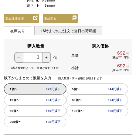
内径
ID
10.8
(mm)
高さ
H
6
(mm)
製品仕様詳細
製品図面
在庫あり
16時までのご注文で当日出荷可能
購入数量
購入価格
692
円
単価
個
ー
＋
(税込761.2円)
692
円
小計
※購入数量によって、
単価が変わります。
(税込761.2円)
以下からまとめて数量を入力
購入数量・購入価格に反映されます
1個〜
692円以下
5個〜
644円以下
10個〜
604円以下
30個〜
574円以下
50個〜
549円以下
100個〜
526円以下
200個〜
508円以下