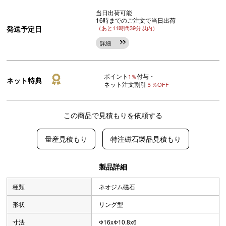
当日出荷可能
16時までのご注文で当日出荷
発送予定日
（あと11時間39分以内）
詳細
ポイント
付与・
1％
ネット特典
ネット注文割引
５％OFF
この商品で見積もりを依頼する
量産見積もり
特注磁石製品見積もり
製品詳細
種類
ネオジム磁石
形状
リング型
寸法
Φ16xΦ10.8x6