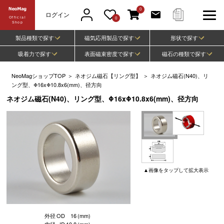
0
ログイン
Official
0
Shop
製品種類で探す
磁気応用製品で探す
形状で探す
吸着力で探す
表面磁束密度で探す
磁石の種類で探す
NeoMagショップTOP
＞
ネオジム磁石【リング型】
＞
ネオジム磁石(N40)、リ
ング型、Φ16xΦ10.8x6(mm)、径方向
ネオジム磁石(N40)、リング型、Φ16xΦ10.8x6(mm)、径方向
▲
画像
をタップして
拡大表示
外径
OD
16
(mm)