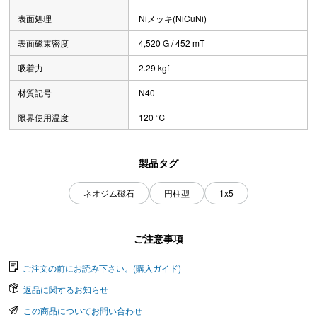
表面処理
Niメッキ(NiCuNi)
表面磁束密度
4,520 G / 452 mT
吸着力
2.29 kgf
材質記号
N40
限界使用温度
120 ℃
製品タグ
ネオジム磁石
円柱型
1x5
ご注意事項
ご注文の前にお読み下さい。(購入ガイド)
返品に関するお知らせ
この商品についてお問い合わせ