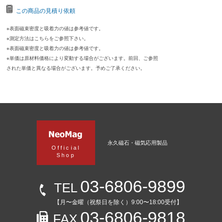
この商品の見積り依頼
※表面磁束密度と吸着力の値は参考値です。
※測定方法はこちらをご参照下さい。
※表面磁束密度と吸着力の値は参考値です。
※単価は原材料価格により変動する場合がございます。前回、ご参照
された単価と異なる場合がございます。予めご了承ください。
永久磁石・磁気応用製品
Official
Shop
03-6806-9899
TEL
【月〜金曜（祝祭日を除く）9:00〜18:00受付】
03-6806-9818
FAX