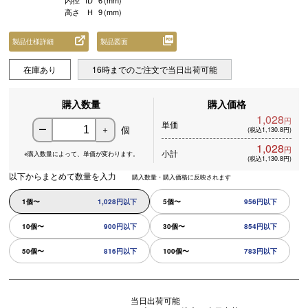
内径
ID
6
(mm)
高さ
H
9
(mm)
製品仕様詳細
製品図面
在庫あり
16時までのご注文で当日出荷可能
購入数量
購入価格
1,028
円
単価
個
ー
＋
(税込1,130.8円)
1,028
円
小計
※購入数量によって、
単価が変わります。
(税込1,130.8円)
以下からまとめて数量を入力
購入数量・購入価格に反映されます
1個〜
1,028円以下
5個〜
956円以下
10個〜
900円以下
30個〜
854円以下
50個〜
816円以下
100個〜
783円以下
当日出荷可能