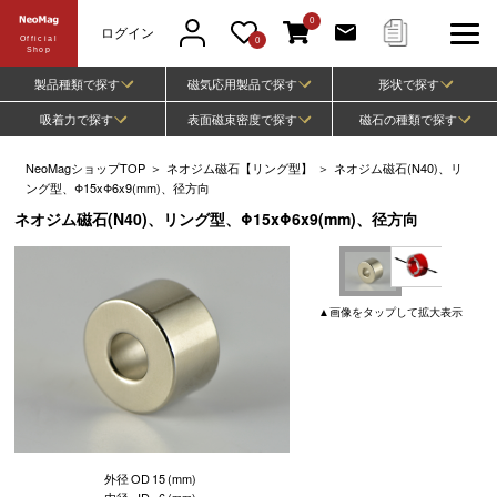
0
ログイン
Official
0
Shop
製品種類で探す
磁気応用製品で探す
形状で探す
吸着力で探す
表面磁束密度で探す
磁石の種類で探す
NeoMagショップTOP
＞
ネオジム磁石【リング型】
＞
ネオジム磁石(N40)、リ
ング型、Φ15xΦ6x9(mm)、径方向
ネオジム磁石(N40)、リング型、Φ15xΦ6x9(mm)、径方向
▲
画像
をタップして
拡大表示
外径
OD
15
(mm)