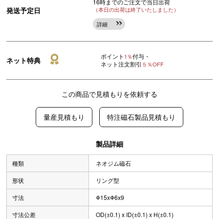
16時までのご注文で当日出荷
発送予定日
（本日の出荷は終了いたしました）
詳細
ポイント
付与・
1％
ネット特典
ネット注文割引
５％OFF
この商品で見積もりを依頼する
量産見積もり
特注磁石製品見積もり
製品詳細
種類
ネオジム磁石
形状
リング型
寸法
Φ15xΦ6x9
寸法公差
OD(±0.1) x ID(±0.1) x H(±0.1)