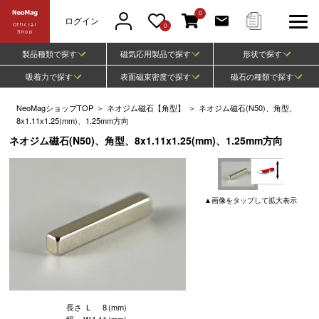
0
ログイン
Official
0
Shop
製品種類で探す
磁気応用製品で探す
形状で探す
吸着力で探す
表面磁束密度で探す
磁石の種類で探す
NeoMagショップTOP
＞
ネオジム磁石【角型】
＞
ネオジム磁石(N50)、角型、
8x1.11x1.25(mm)、1.25mm方向
ネオジム磁石(N50)、角型、8x1.11x1.25(mm)、1.25mm方向
▲
画像
をタップして
拡大表示
長さ
L
8
(mm)