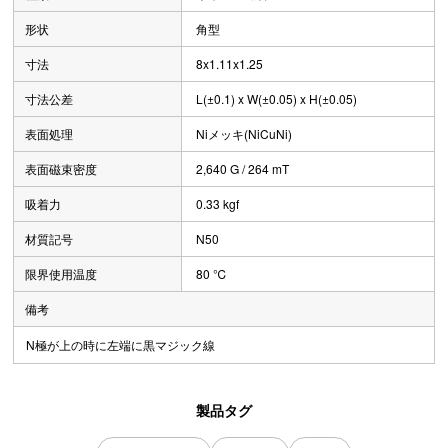
形状
角型
寸法
8x1.11x1.25
寸法公差
L(±0.1) x W(±0.05) x H(±0.05)
表面処理
Niメッキ(NiCuNi)
表面磁束密度
2,640 G / 264 mT
吸着力
0.33 kgf
材質記号
N50
限界使用温度
80 ℃
備考
N極が上の時に左端に黒マジック線
製品タグ