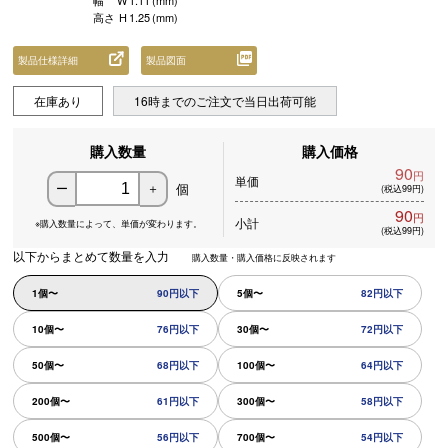
幅
W
1.11
(mm)
高さ
H
1.25
(mm)
製品仕様詳細
製品図面
在庫あり
16時までのご注文で当日出荷可能
購入数量
購入価格
90
円
単価
個
ー
＋
(税込99円)
90
円
小計
※購入数量によって、
単価が変わります。
(税込99円)
以下からまとめて数量を入力
購入数量・購入価格に反映されます
1個〜
90円以下
5個〜
82円以下
10個〜
76円以下
30個〜
72円以下
50個〜
68円以下
100個〜
64円以下
200個〜
61円以下
300個〜
58円以下
500個〜
56円以下
700個〜
54円以下