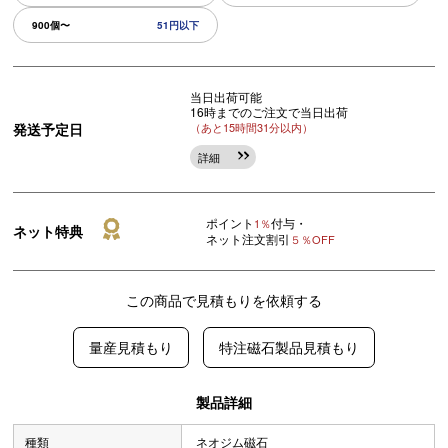
900個〜
51円以下
当日出荷可能
16時までのご注文で当日出荷
発送予定日
（あと15時間31分以内）
詳細
ポイント
付与・
1％
ネット特典
ネット注文割引
５％OFF
この商品で見積もりを依頼する
量産見積もり
特注磁石製品見積もり
製品詳細
種類
ネオジム磁石