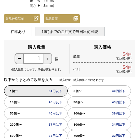
幅
W
1
(mm)
高さ
H
1.6
(mm)
製品仕様詳細
製品図面
在庫あり
16時までのご注文で当日出荷可能
購入数量
購入価格
54
円
単価
個
ー
＋
(税込59.4円)
54
円
小計
※購入数量によって、
単価が変わります。
(税込59.4円)
以下からまとめて数量を入力
購入数量・購入価格に反映されます
1個〜
54円以下
5個〜
49円以下
10個〜
46円以下
30個〜
43円以下
50個〜
40円以下
100個〜
39円以下
200個〜
37円以下
300個〜
34円以下
500個〜
33円以下
700個〜
32円以下