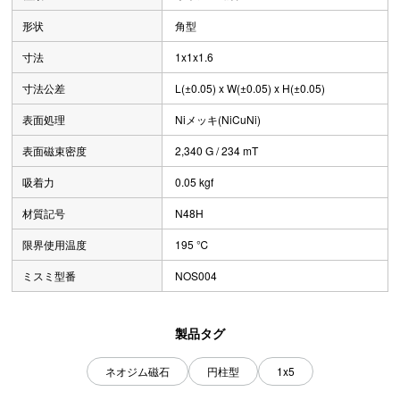
形状
角型
寸法
1x1x1.6
寸法公差
L(±0.05) x W(±0.05) x H(±0.05)
表面処理
Niメッキ(NiCuNi)
表面磁束密度
2,340 G / 234 mT
吸着力
0.05 kgf
材質記号
N48H
限界使用温度
195 ℃
ミスミ型番
NOS004
製品タグ
ネオジム磁石
円柱型
1x5