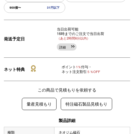
900個〜
31円以下
当日出荷可能
16時までのご注文で当日出荷
発送予定日
（あと2時間6分以内）
詳細
ポイント
付与・
1％
ネット特典
ネット注文割引
５％OFF
この商品で見積もりを依頼する
量産見積もり
特注磁石製品見積もり
製品詳細
種類
ネオジム磁石