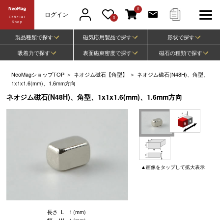
0
ログイン
Official
0
Shop
製品種類で探す
磁気応用製品で探す
形状で探す
吸着力で探す
表面磁束密度で探す
磁石の種類で探す
NeoMagショップTOP
＞
ネオジム磁石【角型】
＞
ネオジム磁石(N48H)、角型、
1x1x1.6(mm)、1.6mm方向
ネオジム磁石(N48H)、角型、1x1x1.6(mm)、1.6mm方向
▲
画像
をタップして
拡大表示
長さ
L
1
(mm)