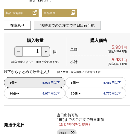
高さ
H
20
(mm)
製品仕様詳細
製品図面
在庫あり
16時までのご注文で当日出荷可能
購入数量
購入価格
5,931
円
単価
個
ー
＋
(税込6,524.1円)
5,931
円
小計
※購入数量によって、
単価が変わります。
(税込6,524.1円)
以下からまとめて数量を入力
購入数量・購入価格に反映されます
1個〜
5,931円以下
5個〜
5,457円以下
10個〜
5,074円以下
30個〜
4,770円以下
当日出荷可能
16時までのご注文で当日出荷
発送予定日
（あと1時間37分以内）
詳細