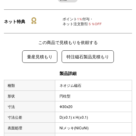
ポイント
付与・
1％
ネット特典
ネット注文割引
５％OFF
この商品で見積もりを依頼する
量産見積もり
特注磁石製品見積もり
製品詳細
種類
ネオジム磁石
形状
円柱型
寸法
Φ30x20
寸法公差
D(±0.1) x H(±0.1)
表面処理
Niメッキ(NiCuNi)