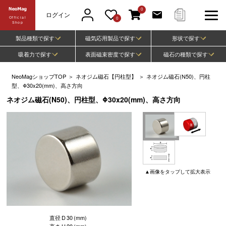
0
ログイン
Official
0
Shop
製品種類で探す
磁気応用製品で探す
形状で探す
吸着力で探す
表面磁束密度で探す
磁石の種類で探す
NeoMagショップTOP
＞
ネオジム磁石【円柱型】
＞
ネオジム磁石(N50)、円柱
型、Φ30x20(mm)、高さ方向
ネオジム磁石(N50)、円柱型、Φ30x20(mm)、高さ方向
▲
画像
をタップして
拡大表示
直径
D
30
(mm)