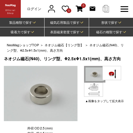
0
ログイン
Official
0
Shop
製品種類で探す
磁気応用製品で探す
形状で探す
吸着力で探す
表面磁束密度で探す
磁石の種類で探す
NeoMagショップTOP
＞
ネオジム磁石【リング型】
＞
ネオジム磁石(N40)、リ
ング型、Φ2.5xΦ1.5x1(mm)、高さ方向
ネオジム磁石(N40)、リング型、Φ2.5xΦ1.5x1(mm)、高さ方向
▲
画像
をタップして
拡大表示
外径
OD
2.5
(mm)