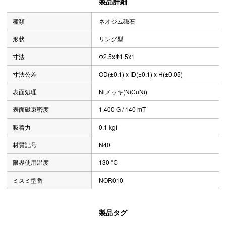
製品詳細
種類
ネオジム磁石
形状
リング型
寸法
Φ2.5xΦ1.5x1
寸法公差
OD(±0.1) x ID(±0.1) x H(±0.05)
表面処理
Niメッキ(NiCuNi)
表面磁束密度
1,400 G / 140 mT
吸着力
0.1 kgf
材質記号
N40
限界使用温度
130 ℃
ミスミ型番
NOR010
製品タグ