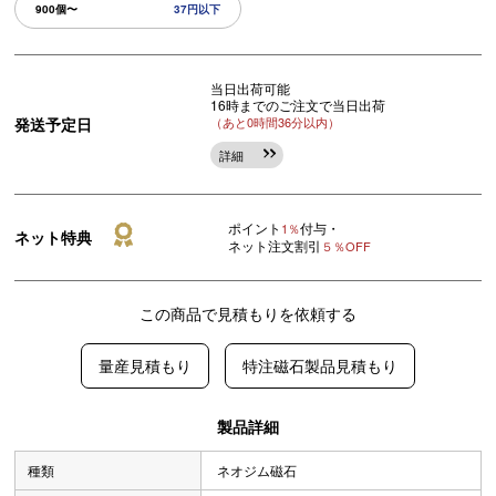
900個〜
37円以下
当日出荷可能
16時までのご注文で当日出荷
発送予定日
（あと0時間36分以内）
詳細
ポイント
付与・
1％
ネット特典
ネット注文割引
５％OFF
この商品で見積もりを依頼する
量産見積もり
特注磁石製品見積もり
製品詳細
種類
ネオジム磁石