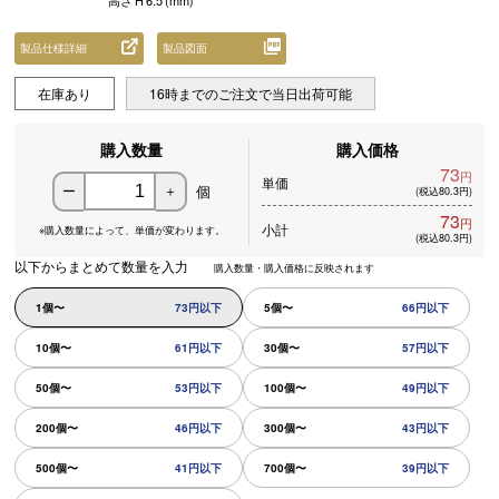
高さ
H
6.5
(mm)
製品仕様詳細
製品図面
在庫あり
16時までのご注文で当日出荷可能
購入数量
購入価格
73
円
単価
個
ー
＋
(税込80.3円)
73
円
小計
※購入数量によって、
単価が変わります。
(税込80.3円)
以下からまとめて数量を入力
購入数量・購入価格に反映されます
1個〜
73円以下
5個〜
66円以下
10個〜
61円以下
30個〜
57円以下
50個〜
53円以下
100個〜
49円以下
200個〜
46円以下
300個〜
43円以下
500個〜
41円以下
700個〜
39円以下