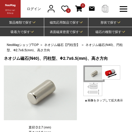
0
ログイン
Official
0
Shop
製品種類で探す
磁気応用製品で探す
形状で探す
吸着力で探す
表面磁束密度で探す
磁石の種類で探す
NeoMagショップTOP
＞
ネオジム磁石【円柱型】
＞
ネオジム磁石(N40)、円柱
型、Φ2.7x6.5(mm)、高さ方向
ネオジム磁石(N40)、円柱型、Φ2.7x6.5(mm)、高さ方向
▲
画像
をタップして
拡大表示
直径
D
2.7
(mm)