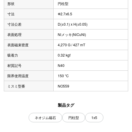
形状
円柱型
寸法
Φ2.7x6.5
寸法公差
D(±0.1) x H(±0.05)
表面処理
Niメッキ(NiCuNi)
表面磁束密度
4,270 G / 427 mT
吸着力
0.32 kgf
材質記号
N40
限界使用温度
150 ℃
ミスミ型番
NO559
製品タグ
ネオジム磁石
円柱型
1x5