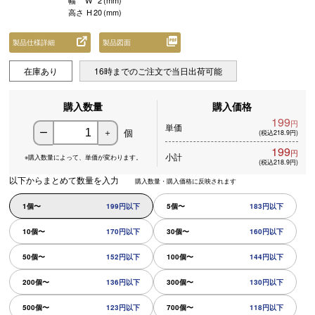
幅
W
2
(mm)
高さ
H
20
(mm)
製品仕様詳細
製品図面
在庫あり
16時までのご注文で当日出荷可能
購入数量
購入価格
199
円
単価
個
ー
＋
(税込218.9円)
199
円
小計
※購入数量によって、
単価が変わります。
(税込218.9円)
以下からまとめて数量を入力
購入数量・購入価格に反映されます
1個〜
199円以下
5個〜
183円以下
10個〜
170円以下
30個〜
160円以下
50個〜
152円以下
100個〜
144円以下
200個〜
136円以下
300個〜
130円以下
500個〜
123円以下
700個〜
118円以下