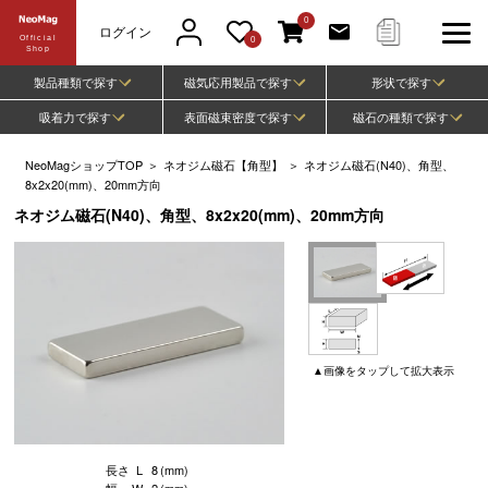
0
ログイン
Official
0
Shop
製品種類で探す
磁気応用製品で探す
形状で探す
吸着力で探す
表面磁束密度で探す
磁石の種類で探す
NeoMagショップTOP
＞
ネオジム磁石【角型】
＞
ネオジム磁石(N40)、角型、
8x2x20(mm)、20mm方向
ネオジム磁石(N40)、角型、8x2x20(mm)、20mm方向
▲
画像
をタップして
拡大表示
長さ
L
8
(mm)