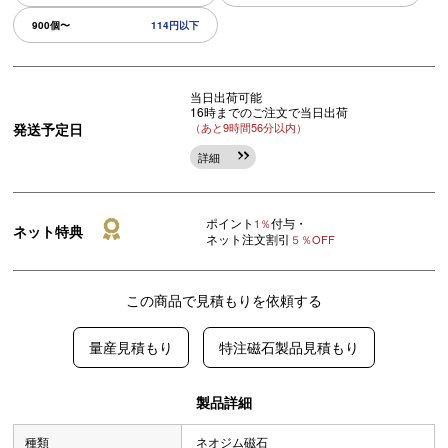
900個〜
114円以下
当日出荷可能
16時までのご注文で当日出荷
発送予定日
（あと9時間56分以内）
詳細
ポイント
付与・
1％
ネット特典
ネット注文割引
５％OFF
この商品で見積もりを依頼する
量産見積もり
特注磁石製品見積もり
製品詳細
種類
ネオジム磁石