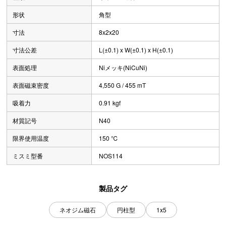
形状
角型
寸法
8x2x20
寸法公差
L(±0.1) x W(±0.1) x H(±0.1)
表面処理
Niメッキ(NiCuNi)
表面磁束密度
4,550 G / 455 mT
吸着力
0.91 kgf
材質記号
N40
限界使用温度
150 ℃
ミスミ型番
NOS114
製品タグ
ネオジム磁石
円柱型
1x5