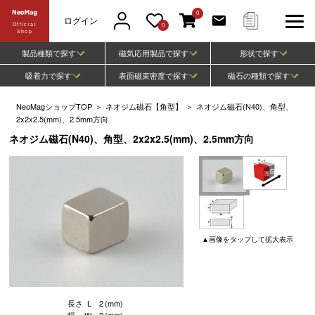
0
ログイン
Official
0
Shop
製品種類で探す
磁気応用製品で探す
形状で探す
吸着力で探す
表面磁束密度で探す
磁石の種類で探す
NeoMagショップTOP
＞
ネオジム磁石【角型】
＞
ネオジム磁石(N40)、角型、
2x2x2.5(mm)、2.5mm方向
ネオジム磁石(N40)、角型、2x2x2.5(mm)、2.5mm方向
▲
画像
をタップして
拡大表示
長さ
L
2
(mm)