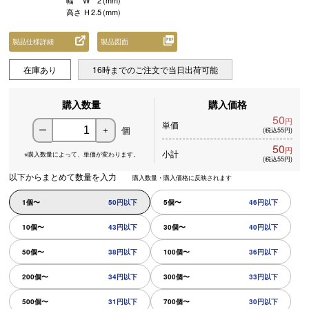
幅
W
2
(mm)
高さ
H
2.5
(mm)
製品仕様詳細
製品図面
在庫あり
16時までのご注文で当日出荷可能
購入数量
購入価格
50
円
単価
個
ー
＋
(税込55円)
50
円
小計
※購入数量によって、
単価が変わります。
(税込55円)
以下からまとめて数量を入力
購入数量・購入価格に反映されます
1個〜
50円以下
5個〜
46円以下
10個〜
43円以下
30個〜
40円以下
50個〜
38円以下
100個〜
36円以下
200個〜
34円以下
300個〜
33円以下
500個〜
31円以下
700個〜
30円以下