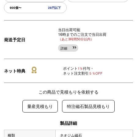
900個〜
28円以下
当日出荷可能
16時までのご注文で当日出荷
発送予定日
（あと3時間50分以内）
詳細
ポイント
付与・
1％
ネット特典
ネット注文割引
５％OFF
この商品で見積もりを依頼する
量産見積もり
特注磁石製品見積もり
製品詳細
種類
ネオジム磁石