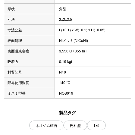
形状
角型
寸法
2x2x2.5
寸法公差
L(±0.1) x W(±0.1) x H(±0.05)
表面処理
Niメッキ(NiCuNi)
表面磁束密度
3,550 G / 355 mT
吸着力
0.19 kgf
材質記号
N40
限界使用温度
140 ℃
ミスミ型番
NOS019
製品タグ
ネオジム磁石
円柱型
1x5