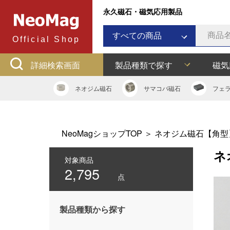
永久磁石・磁気応用製品
すべての商品
Official Shop
ネオジム磁石
詳細検索画面
製品種類で探す
磁気
サマコバ磁石
フェライト磁石
ネオジム
磁石
サマコバ
磁石
フェ
ラバーマグネット
アルニコ磁石
ネオジムボンド磁石
NeoMagショップTOP
＞
ネオジム磁石【角型
ネオジキャップ
ネ
フェライトキャップ
対象商品
2,795
ネオジフック
点
フェライトフック
マグネットバー
製品種類から探す
多用途吸着バー
マグネット吸着器