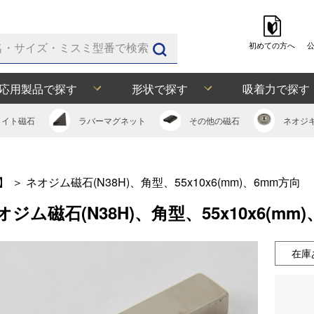
初めての方へ
応用製品で探す
形状で探す
吸着力で探す
ライト
磁石
ラバー
マグネット
その他の
磁石
ネオジ
】
＞
ネオジム磁石(N38H)、角型、55x10x6(mm)、6mm方向
オジム磁石(N38H)、角型、55x10x6(mm
在庫