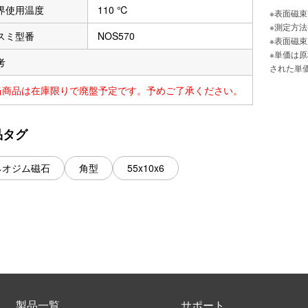
界使用温度
110 ℃
※表面磁
※測定方
スミ型番
NOS570
※表面磁
※単価は
考
された単
当商品は在庫限りで廃盤予定です。予めご了承ください。
品タグ
ネオジム磁石
角型
55x10x6
製品一覧
サポート