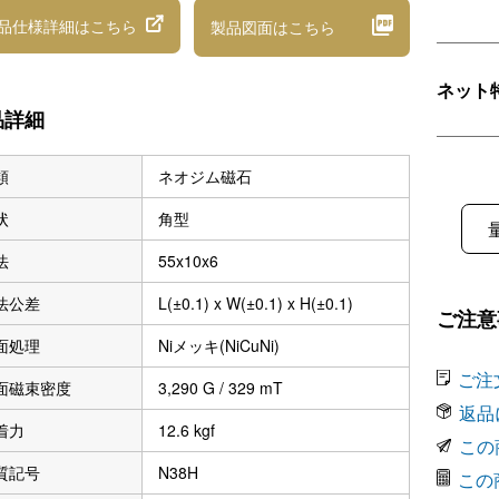
品仕様詳細
はこちら
製品図面
はこちら
ネット
品詳細
類
ネオジム磁石
状
角型
法
55x10x6
法公差
L(±0.1) x W(±0.1) x H(±0.1)
ご注意
面処理
Niメッキ(NiCuNi)
ご注
面磁束密度
3,290 G / 329 mT
返品
着力
12.6 kgf
この
質記号
N38H
この