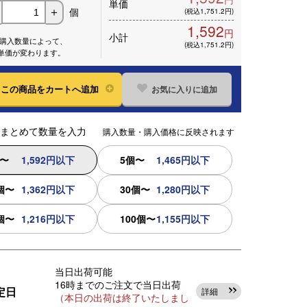
単価
個
＋
(税込1,751.2円)
1,592
円
小計
※購入数量によって、
(税込1,751.2円)
単価が変わります。
お気に入りに追加
この
商品をカートへ追加
まとめて数量を入力
購入数量・購入価格に反映されます
個〜
1,592円以下
5個〜
1,465円以下
個〜
1,362円以下
30個〜
1,280円以下
個〜
1,216円以下
100個〜
1,155円以下
当日出荷可能
16時までのご注文で当日出荷
定日
詳細
（本日の出荷は終了いたしまし