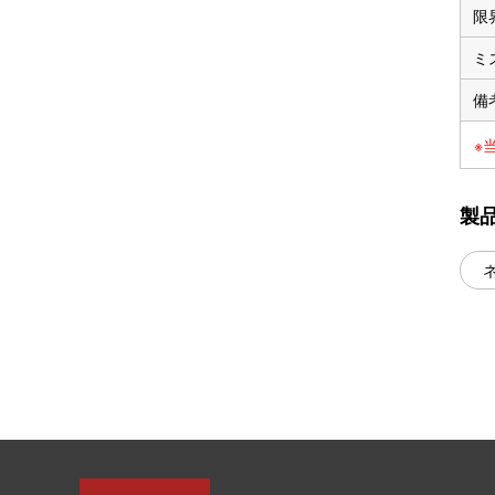
限
ミ
備
※
製