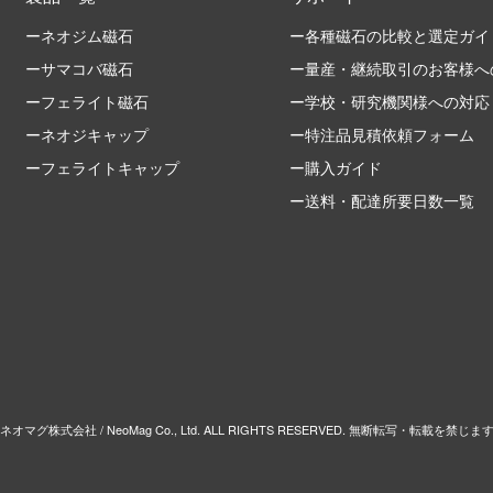
ーネオジム磁石
ー各種磁石の比較と選定ガイ
ーサマコバ磁石
ー量産・継続取引のお客様へ
ーフェライト磁石
ー学校・研究機関様への対応
ーネオジキャップ
ー特注品見積依頼フォーム
ーフェライトキャップ
ー購入ガイド
ー送料・配達所要日数一覧
 ネオマグ株式会社 / NeoMag Co., Ltd. ALL RIGHTS RESERVED. 無断転写・転載を禁じま