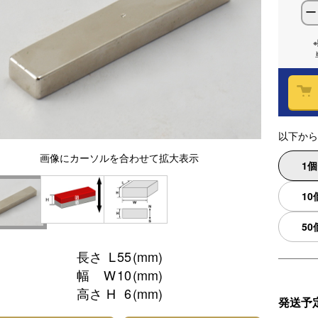
ー
以下から
画像
にカーソルを合わせて
拡大表示
1
10
50
長さ
L
55
(mm)
幅
W
10
(mm)
高さ
H
6
(mm)
発送予