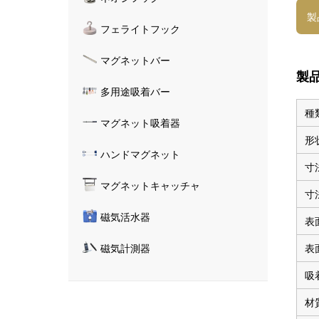
製
フェライトフック
マグネットバー
製
多用途吸着バー
種
マグネット吸着器
形
ハンドマグネット
寸
マグネットキャッチャ
寸
磁気活水器
表
表
磁気計測器
吸
材