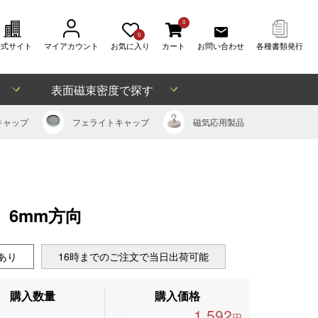
0
0
公式サイト
マイアカウント
お気に入り
カート
お問い合わせ
各種書類発行
表面磁束密度で探す
キャップ
フェライト
キャップ
磁気応用
製品
)、6mm方向
あり
16時までのご注文で当日出荷可能
購入数量
購入価格
1,592
円