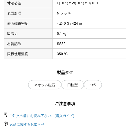
寸法公差
L(±0.1) x W(±0.1) x H(±0.1)
表面処理
Niメッキ
表面磁束密度
4,240 G / 424 mT
吸着力
5.1 kgf
材質記号
SS32
限界使用温度
350 ℃
製品タグ
ネオジム磁石
円柱型
1x5
ご注意事項
ご注文の前にお読み下さい。(購入ガイド)
返品に関するお知らせ