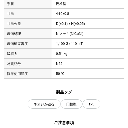
形状
円柱型
寸法
Φ10x0.8
寸法公差
D(±0.1) x H(±0.05)
表面処理
Niメッキ(NiCuNi)
表面磁束密度
1,100 G / 110 mT
吸着力
0.51 kgf
材質記号
N52
限界使用温度
50 ℃
製品タグ
ネオジム磁石
円柱型
1x5
ご注意事項