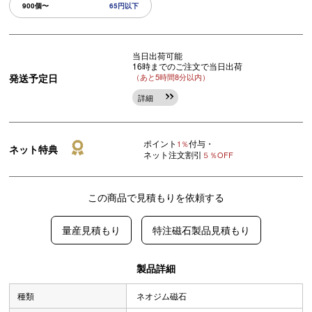
900個〜
65円以下
当日出荷可能
16時までのご注文で当日出荷
発送予定日
（あと5時間8分以内）
詳細
ポイント
付与・
1％
ネット特典
ネット注文割引
５％OFF
この商品で見積もりを依頼する
量産見積もり
特注磁石製品見積もり
製品詳細
種類
ネオジム磁石