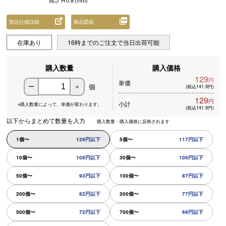
高さ
H
0.8
(mm)
製品仕様詳細
製品図面
在庫あり
16時までのご注文で当日出荷可能
購入数量
購入価格
129
円
単価
個
ー
＋
(税込141.9円)
129
円
小計
※購入数量によって、
単価が変わります。
(税込141.9円)
以下からまとめて数量を入力
購入数量・購入価格に反映されます
1個〜
129円以下
5個〜
117円以下
10個〜
108円以下
30個〜
100円以下
50個〜
93円以下
100個〜
87円以下
200個〜
82円以下
300個〜
77円以下
500個〜
72円以下
700個〜
69円以下