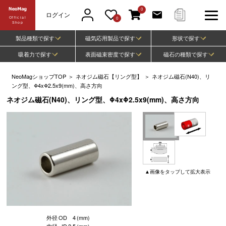
0
ログイン
Official
0
Shop
製品種類で探す
磁気応用製品で探す
形状で探す
吸着力で探す
表面磁束密度で探す
磁石の種類で探す
NeoMagショップTOP
＞
ネオジム磁石【リング型】
＞
ネオジム磁石(N40)、リ
ング型、Φ4xΦ2.5x9(mm)、高さ方向
ネオジム磁石(N40)、リング型、Φ4xΦ2.5x9(mm)、高さ方向
▲
画像
をタップして
拡大表示
外径
OD
4
(mm)