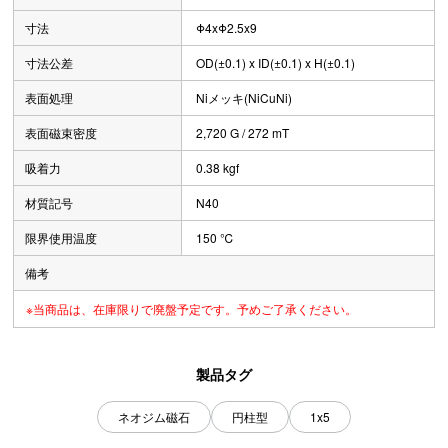
寸法
Φ4xΦ2.5x9
寸法公差
OD(±0.1) x ID(±0.1) x H(±0.1)
表面処理
Niメッキ(NiCuNi)
表面磁束密度
2,720 G / 272 mT
吸着力
0.38 kgf
材質記号
N40
限界使用温度
150 ℃
備考
※当商品は、在庫限りで廃盤予定です。予めご了承ください。
製品タグ
ネオジム磁石
円柱型
1x5