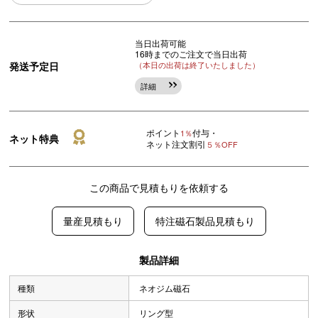
当日出荷可能
16時までのご注文で当日出荷
発送予定日
（本日の出荷は終了いたしました）
詳細
ポイント
付与・
1％
ネット特典
ネット注文割引
５％OFF
この商品で見積もりを依頼する
量産見積もり
特注磁石製品見積もり
製品詳細
種類
ネオジム磁石
形状
リング型