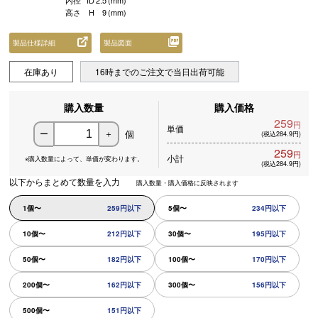
内径
ID
2.5
(mm)
高さ
H
9
(mm)
製品仕様詳細
製品図面
在庫あり
16時までのご注文で当日出荷可能
購入数量
購入価格
259
円
単価
個
ー
＋
(税込284.9円)
259
円
小計
※購入数量によって、
単価が変わります。
(税込284.9円)
以下からまとめて数量を入力
購入数量・購入価格に反映されます
1個〜
259円以下
5個〜
234円以下
10個〜
212円以下
30個〜
195円以下
50個〜
182円以下
100個〜
170円以下
200個〜
162円以下
300個〜
156円以下
500個〜
151円以下