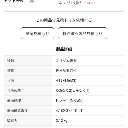
ネット特典
ネット注文割引
５％OFF
この商品で見積もりを依頼する
量産見積もり
特注磁石製品見積もり
製品詳細
種類
ネオジム磁石
形状
円柱型皿穴付
寸法
Φ12x4.5(M3)
寸法公差
OD(0/-0.2) x H(0/-0.1)
表面処理
Niメッキ(NiCuNi)
表面磁束密度
4,180 G / 418 mT
吸着力
3.12 kgf