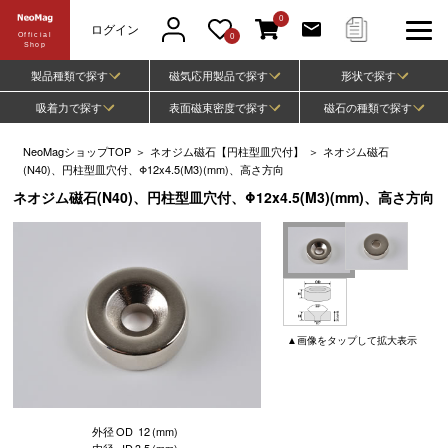
0
ログイン
Official
0
Shop
製品種類で探す
磁気応用製品で探す
形状で探す
吸着力で探す
表面磁束密度で探す
磁石の種類で探す
NeoMagショップTOP
＞
ネオジム磁石【円柱型皿穴付】
＞
ネオジム磁石
(N40)、円柱型皿穴付、Φ12x4.5(M3)(mm)、高さ方向
ネオジム磁石(N40)、円柱型皿穴付、Φ12x4.5(M3)(mm)、高さ方向
▲
画像
をタップして
拡大表示
外径
OD
12
(mm)