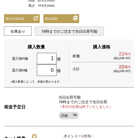
内径
ID
3.5
(mm)
高さ
H
4.5
(mm)
製品仕様詳細
製品図面
在庫あり
16時までのご注文で当日出荷可能
購入数量
購入価格
224
円
単価
個
(税込246.4円)
皿穴側N極
224
円
小計
個
皿穴側S極
(税込246.4円)
※購入数量によって、
単価が変わります。
当日出荷可能
16時までのご注文で当日出荷
発送予定日
（本日の出荷は終了いたしました）
詳細
ポイント
付与・
1％