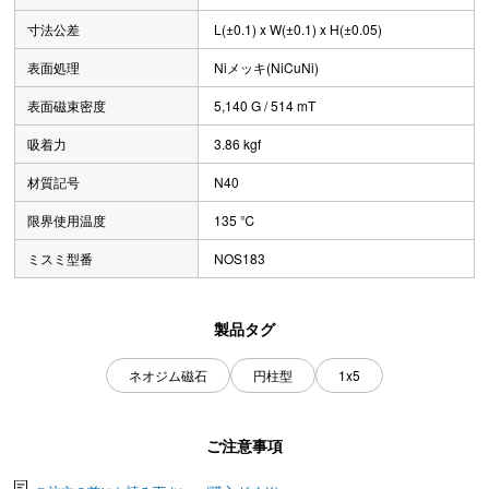
寸法公差
L(±0.1) x W(±0.1) x H(±0.05)
表面処理
Niメッキ(NiCuNi)
表面磁束密度
5,140 G / 514 mT
吸着力
3.86 kgf
材質記号
N40
限界使用温度
135 ℃
ミスミ型番
NOS183
製品タグ
ネオジム磁石
円柱型
1x5
ご注意事項