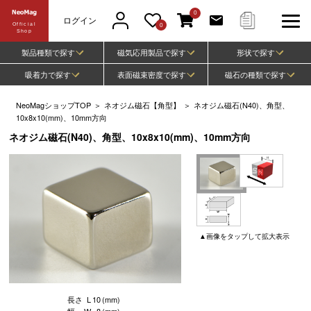
0
ログイン
Official
0
Shop
製品種類で探す
磁気応用製品で探す
形状で探す
吸着力で探す
表面磁束密度で探す
磁石の種類で探す
NeoMagショップTOP
＞
ネオジム磁石【角型】
＞
ネオジム磁石(N40)、角型、
10x8x10(mm)、10mm方向
ネオジム磁石(N40)、角型、10x8x10(mm)、10mm方向
▲
画像
をタップして
拡大表示
長さ
L
10
(mm)