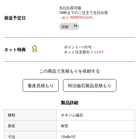
当日出荷可能
16時までのご注文で当日出荷
発送予定日
（あと1時間54分以内）
詳細
ポイント
付与・
1％
ネット特典
ネット注文割引
５％OFF
この商品で見積もりを依頼する
量産見積もり
特注磁石製品見積もり
製品詳細
種類
ネオジム磁石
形状
角型
寸法
10x8x10