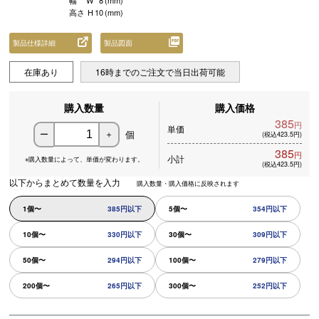
幅
W
8
(mm)
高さ
H
10
(mm)
製品仕様詳細
製品図面
在庫あり
16時までのご注文で当日出荷可能
購入数量
購入価格
385
円
単価
個
ー
＋
(税込423.5円)
385
円
小計
※購入数量によって、
単価が変わります。
(税込423.5円)
以下からまとめて数量を入力
購入数量・購入価格に反映されます
1個〜
385円以下
5個〜
354円以下
10個〜
330円以下
30個〜
309円以下
50個〜
294円以下
100個〜
279円以下
200個〜
265円以下
300個〜
252円以下