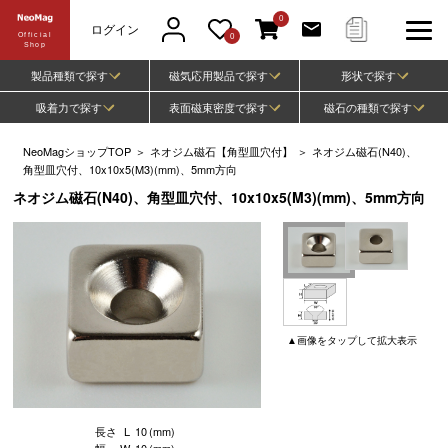
0
ログイン
Official
0
Shop
製品種類で探す
磁気応用製品で探す
形状で探す
吸着力で探す
表面磁束密度で探す
磁石の種類で探す
NeoMagショップTOP
＞
ネオジム磁石【角型皿穴付】
＞
ネオジム磁石(N40)、
角型皿穴付、10x10x5(M3)(mm)、5mm方向
ネオジム磁石(N40)、角型皿穴付、10x10x5(M3)(mm)、5mm方向
▲
画像
をタップして
拡大表示
長さ
L
10
(mm)