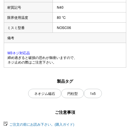
材質記号
N40
限界使用温度
80 ℃
ミスミ型番
NOSC06
備考
M3ネジ対応品
締め過ぎると破損の恐れが御座いますので、
ネジ止めの際はご注意下さい。
製品タグ
ネオジム磁石
円柱型
1x5
ご注意事項
ご注文の前にお読み下さい。(購入ガイド)