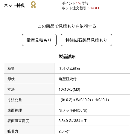
ポイント
付与・
1％
ネット特典
ネット注文割引
５％OFF
この商品で見積もりを依頼する
量産見積もり
特注磁石製品見積もり
製品詳細
種類
ネオジム磁石
形状
角型皿穴付
寸法
10x10x5(M3)
寸法公差
L(0/-0.2) x W(0/-0.2) x H(0/-0.1)
表面処理
Niメッキ(NiCuNi)
表面磁束密度
3,840 G / 384 mT
吸着力
2.6 kgf