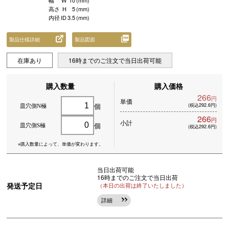
幅
W
10
(mm)
高さ
H
5
(mm)
内径
ID
3.5
(mm)
製品仕様詳細
製品図面
在庫あり
16時までのご注文で当日出荷可能
購入数量
購入価格
266
円
単価
個
(税込292.6円)
皿穴側N極
266
円
小計
個
皿穴側S極
(税込292.6円)
※購入数量によって、
単価が変わります。
当日出荷可能
16時までのご注文で当日出荷
発送予定日
（本日の出荷は終了いたしました）
詳細