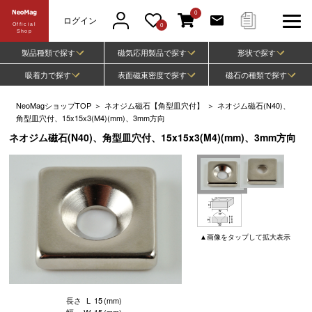
0
ログイン
Official
0
Shop
製品種類で探す
磁気応用製品で探す
形状で探す
吸着力で探す
表面磁束密度で探す
磁石の種類で探す
NeoMagショップTOP
＞
ネオジム磁石【角型皿穴付】
＞
ネオジム磁石(N40)、
角型皿穴付、15x15x3(M4)(mm)、3mm方向
ネオジム磁石(N40)、角型皿穴付、15x15x3(M4)(mm)、3mm方向
▲
画像
をタップして
拡大表示
長さ
L
15
(mm)