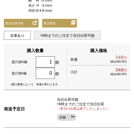
幅
W
15
(mm)
高さ
H
3
(mm)
内径
ID
4.8
(mm)
製品仕様詳細
製品図面
在庫あり
16時までのご注文で当日出荷可能
購入数量
購入価格
348
円
単価
個
(税込382.8円)
皿穴側N極
348
円
小計
個
皿穴側S極
(税込382.8円)
※購入数量によって、
単価が変わります。
当日出荷可能
16時までのご注文で当日出荷
発送予定日
（本日の出荷は終了いたしました）
詳細