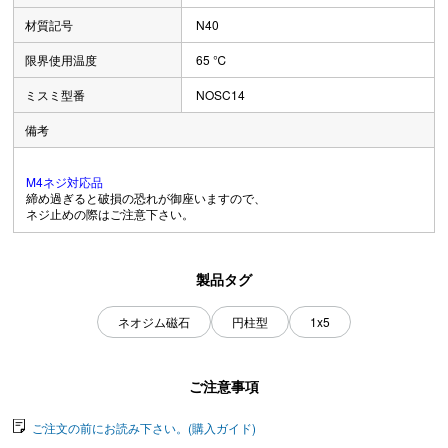
材質記号
N40
限界使用温度
65 ℃
ミスミ型番
NOSC14
備考
M4ネジ対応品
締め過ぎると破損の恐れが御座いますので、
ネジ止めの際はご注意下さい。
製品タグ
ネオジム磁石
円柱型
1x5
ご注意事項
ご注文の前にお読み下さい。(購入ガイド)