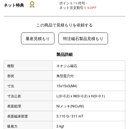
ポイント
付与・
1％
ネット特典
ネット注文割引
５％OFF
この商品で見積もりを依頼する
量産見積もり
特注磁石製品見積もり
製品詳細
種類
ネオジム磁石
形状
角型皿穴付
寸法
15x15x3(M4)
寸法公差
L(0/-0.2) x W(0/-0.2) x H(0/-0.1)
表面処理
Niメッキ(NiCuNi)
表面磁束密度
3,110 G / 311 mT
吸着力
3 kgf