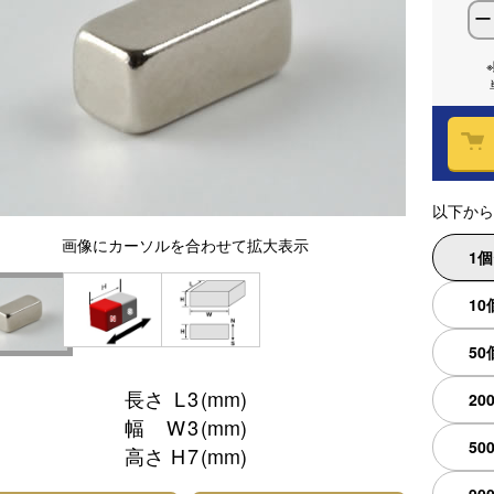
ー
以下から
画像
にカーソルを合わせて
拡大表示
1
10
50
長さ
L
3
(mm)
20
幅
W
3
(mm)
50
高さ
H
7
(mm)