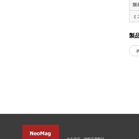
限
ミ
製
永久磁石・磁気応用製品