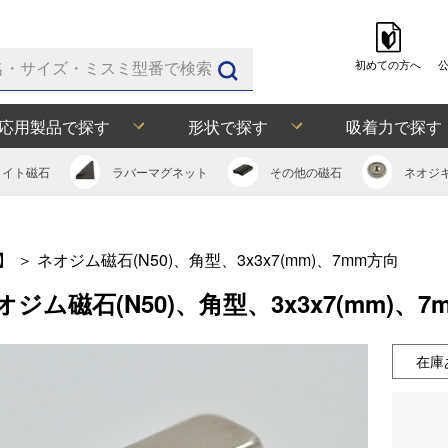
初めての方へ
応用製品で探す
形状で探す
吸着力で探す
ライト
磁石
ラバー
マグネット
その他の
磁石
ネオジ
】
＞
ネオジム磁石(N50)、角型、3x3x7(mm)、7mm方向
オジム磁石(N50)、角型、3x3x7(mm)、7
在庫