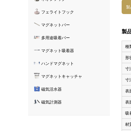
製
フェライトフック
マグネットバー
製
多用途吸着バー
種
マグネット吸着器
形
ハンドマグネット
寸
マグネットキャッチャ
寸
磁気活水器
表
表
磁気計測器
吸
材