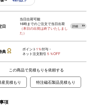
0個〜
49円以下
当日出荷可能
16時までのご注文で当日出荷
定日
詳細
（本日の出荷は終了いたしまし
た）
ポイント
1％
付与・
特典
ネット注文割引
５％OFF
この商品で見積もりを依頼する
量産見積もり
特注磁石製品見積もり
事項