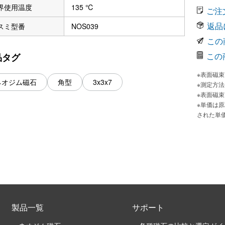
界使用温度
135 ℃
ご注
返品
スミ型番
NOS039
この
この
品タグ
※表面磁
ネオジム磁石
角型
3x3x7
※測定方
※表面磁
※単価は
された単
製品一覧
サポート