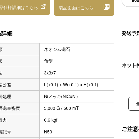
90
品仕様詳細
はこちら
製品図面
はこちら
品詳細
発送予
類
ネオジム磁石
状
角型
ネット
法
3x3x7
法公差
L(±0.1) x W(±0.1) x H(±0.1)
面処理
Niメッキ(NiCuNi)
面磁束密度
5,000 G / 500 mT
着力
0.6 kgf
ご注意
質記号
N50