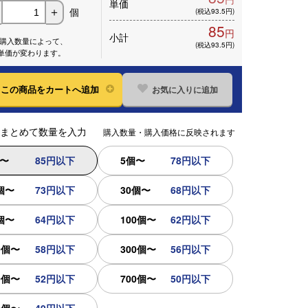
単価
個
＋
(税込93.5円)
85
円
小計
※購入数量によって、
(税込93.5円)
単価が変わります。
お気に入りに追加
この
商品をカートへ追加
まとめて数量を入力
購入数量・購入価格に反映されます
個〜
85円以下
5個〜
78円以下
個〜
73円以下
30個〜
68円以下
個〜
64円以下
100個〜
62円以下
0個〜
58円以下
300個〜
56円以下
0個〜
52円以下
700個〜
50円以下