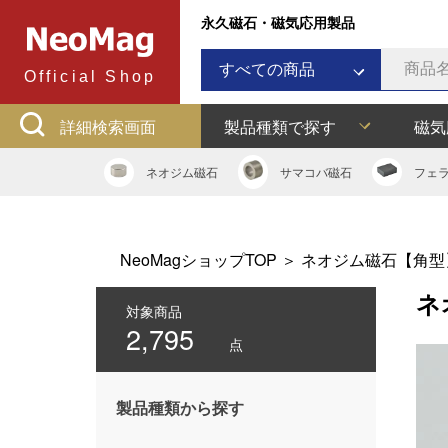
永久磁石・磁気応用製品
すべての商品
Official Shop
ネオジム磁石
詳細検索画面
製品種類で探す
磁気
サマコバ磁石
フェライト磁石
ネオジム
磁石
サマコバ
磁石
フェ
ラバーマグネット
アルニコ磁石
ネオジムボンド磁石
NeoMagショップTOP
＞
ネオジム磁石【角型
ネオジキャップ
ネ
フェライトキャップ
対象商品
2,795
ネオジフック
点
フェライトフック
マグネットバー
製品種類から探す
多用途吸着バー
マグネット吸着器