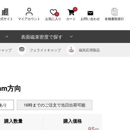
0
0
公式サイト
マイアカウント
お気に入り
カート
お問い合わせ
各種書類発行
表面磁束密度で探す
キャップ
フェライト
キャップ
磁気応用
製品
mm方向
あり
16時までのご注文で当日出荷可能
購入数量
購入価格
85
円