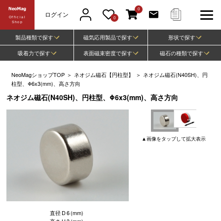
0
ログイン
Official
0
Shop
製品種類で探す
磁気応用製品で探す
形状で探す
吸着力で探す
表面磁束密度で探す
磁石の種類で探す
NeoMagショップTOP
＞
ネオジム磁石【円柱型】
＞
ネオジム磁石(N40SH)、円
柱型、Φ6x3(mm)、高さ方向
ネオジム磁石(N40SH)、円柱型、Φ6x3(mm)、高さ方向
▲
画像
をタップして
拡大表示
直径
D
6
(mm)