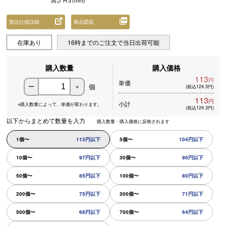
高さ
H
3
(mm)
製品仕様詳細
製品図面
在庫あり
16時までのご注文で当日出荷可能
購入数量
購入価格
113
円
単価
個
ー
＋
(税込124.3円)
113
円
小計
※購入数量によって、
単価が変わります。
(税込124.3円)
以下からまとめて数量を入力
購入数量・購入価格に反映されます
1個〜
113円以下
5個〜
104円以下
10個〜
97円以下
30個〜
90円以下
50個〜
85円以下
100個〜
80円以下
200個〜
75円以下
300個〜
71円以下
500個〜
68円以下
700個〜
64円以下