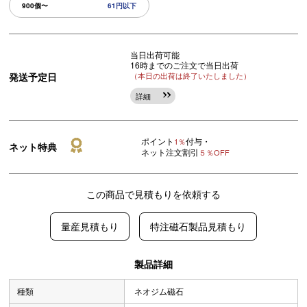
900個〜
61円以下
当日出荷可能
16時までのご注文で当日出荷
発送予定日
（本日の出荷は終了いたしました）
詳細
ポイント
付与・
1％
ネット特典
ネット注文割引
５％OFF
この商品で見積もりを依頼する
量産見積もり
特注磁石製品見積もり
製品詳細
種類
ネオジム磁石