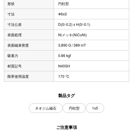
形状
円柱型
寸法
Φ6x3
寸法公差
D(0/-0.2) x H(0/-0.1)
表面処理
Niメッキ(NiCuNi)
表面磁束密度
3,890 G / 389 mT
吸着力
0.86 kgf
材質記号
N40SH
限界使用温度
170 ℃
製品タグ
ネオジム磁石
円柱型
1x5
ご注意事項